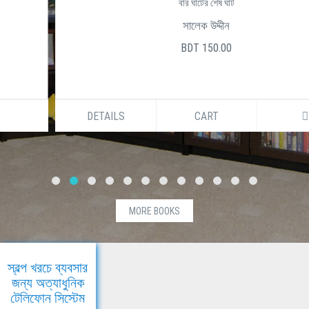
বার ঘাটের শেষ ঘাট
সালেক উদ্দীন
BDT 150.00
DETAILS
CART
MORE BOOKS
স্বল্প খরচে ব্যবসার
জন্য অত্যাধুনিক
টেলিফোন সিস্টেম