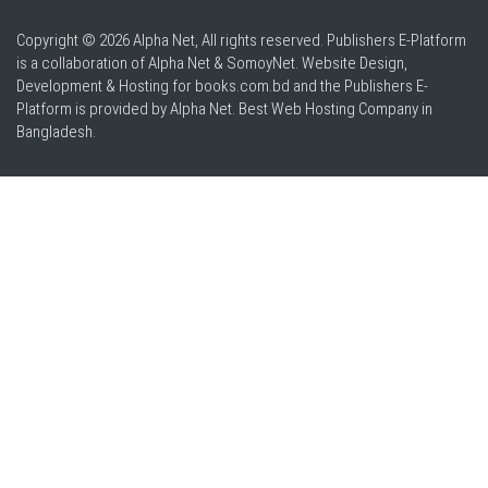
Copyright © 2026 Alpha Net, All rights reserved. Publishers E-Platform
is a collaboration of Alpha Net & SomoyNet.
Website Design
,
Development & Hosting for books.com.bd and the Publishers E-
Platform is provided by Alpha Net. Best
Web Hosting Company in
Bangladesh
.