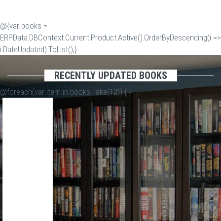
@{var books =
ERP.Data.DBContext.Current.Product.Active().OrderByDescending(i =>
i.DateUpdated).ToList();}
RECENTLY UPDATED BOOKS
@foreach(var item in books.Take(12)) {
}