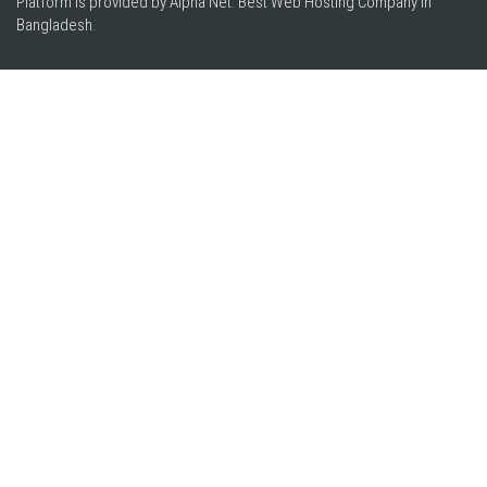
Platform is provided by Alpha Net. Best
Web Hosting Company in
Bangladesh
.