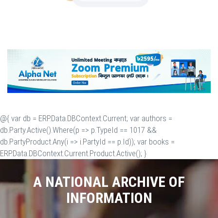
@{ var db = ERP.Data.DBContext.Current; var authors =
db.Party.Active().Where(p => p.TypeId == 1017 &&
db.PartyProduct.Any(i => i.PartyId == p.Id)); var books =
ERP.Data.DBContext.Current.Product.Active(); }
A NATIONAL ARCHIVE OF
INFORMATION