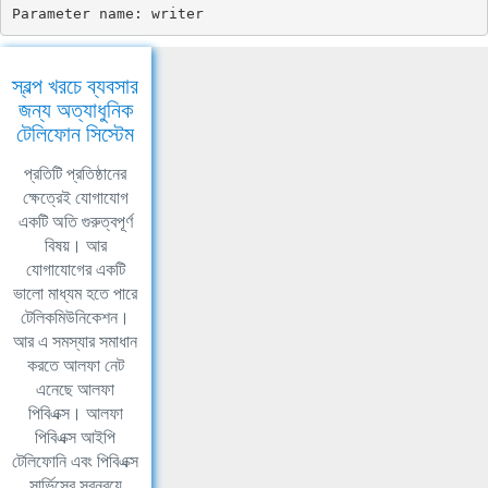
Parameter name: writer
স্বল্প খরচে ব্যবসার
জন্য অত্যাধুনিক
টেলিফোন সিস্টেম
প্রতিটি প্রতিষ্ঠানের
ক্ষেত্রেই যোগাযোগ
একটি অতি গুরুত্বপূর্ণ
বিষয়। আর
যোগাযোগের একটি
ভালো মাধ্যম হতে পারে
টেলিকমিউনিকেশন।
আর এ সমস্যার সমাধান
করতে আলফা নেট
এনেছে আলফা
পিবিএক্স। আলফা
পিবিএক্স আইপি
টেলিফোনি এবং পিবিএক্স
সার্ভিসের সবন্বয়ে