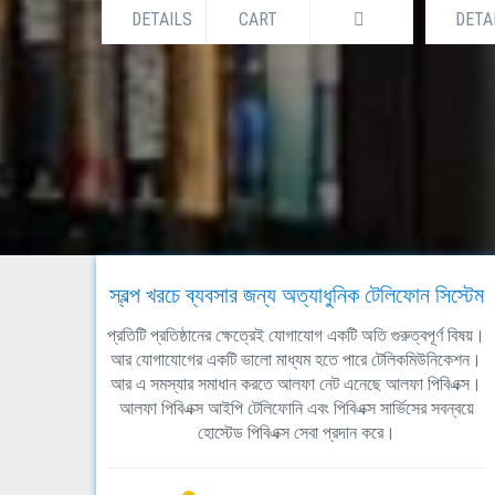
DETAILS
CART
DETA
স্বল্প খরচে ব্যবসার জন্য অত্যাধুনিক টেলিফোন সিস্টেম
প্রতিটি প্রতিষ্ঠানের ক্ষেত্রেই যোগাযোগ একটি অতি গুরুত্বপূর্ণ বিষয়।
আর যোগাযোগের একটি ভালো মাধ্যম হতে পারে টেলিকমিউনিকেশন।
আর এ সমস্যার সমাধান করতে আলফা নেট এনেছে আলফা পিবিএক্স।
আলফা পিবিএক্স আইপি টেলিফোনি এবং পিবিএক্স সার্ভিসের সবন্বয়ে
হোস্টেড পিবিএক্স সেবা প্রদান করে।