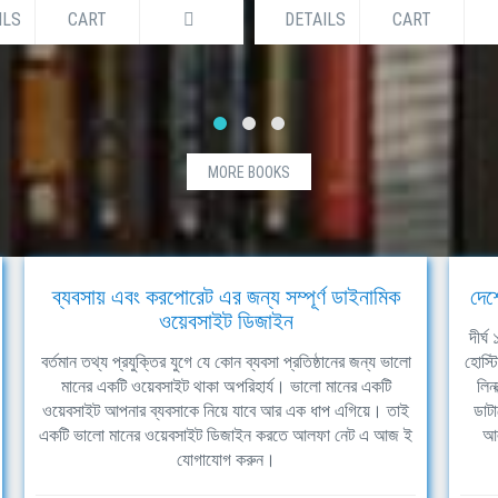
ILS
CART
DETAILS
CART
MORE BOOKS
ব্যবসায় এবং করপোরেট এর জন্য সম্পূর্ণ ডাইনামিক
দেশ
ওয়েবসাইট ডিজাইন
দীর্
বর্তমান তথ্য প্রযুক্তির যুগে যে কোন ব্যবসা প্রতিষ্ঠানের জন্য ভালো
হোস্ট
মানের একটি ওয়েবসাইট থাকা অপরিহার্য। ভালো মানের একটি
লিন
ওয়েবসাইট আপনার ব্যবসাকে নিয়ে যাবে আর এক ধাপ এগিয়ে। তাই
ডাটা
একটি ভালো মানের ওয়েবসাইট ডিজাইন করতে আলফা নেট এ আজ ই
আল
যোগাযোগ করুন।