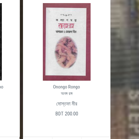
po
Onongo Rongo
অনঙ্গ রঙ্গ
মোস্তফা মীর
BDT 200.00