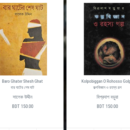
Baro Ghater Shesh Ghat
Kolpobiggan O Rohosso Gol
বার ঘাটের শেষ ঘাট
কল্পবিজ্ঞান ও রহস্য গল্প
সালেক উদ্দীন
বিপ্রদাশ বড়ুয়া
BDT 150.00
BDT 150.00