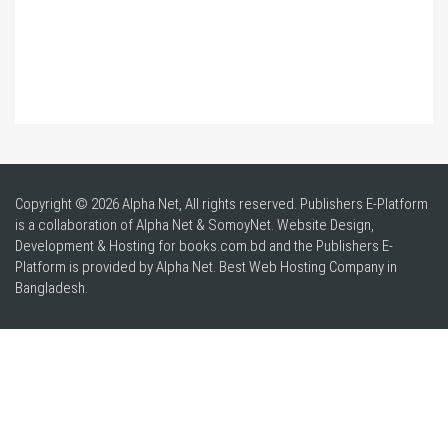
Copyright © 2026 Alpha Net, All rights reserved. Publishers E-Platform
is a collaboration of Alpha Net & SomoyNet.
Website Design
,
Development & Hosting for books.com.bd and the Publishers E-
Platform is provided by Alpha Net. Best
Web Hosting Company in
Bangladesh
.