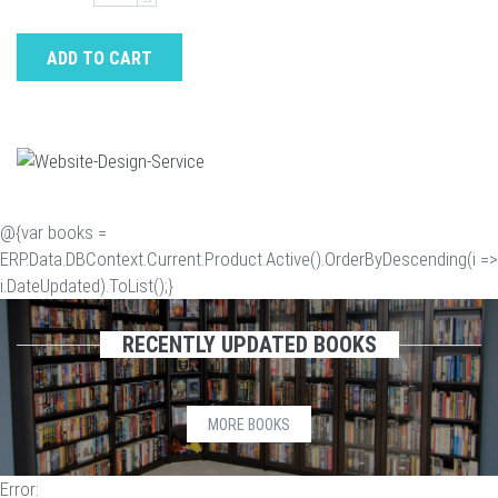
ADD TO CART
@{var books =
ERP.Data.DBContext.Current.Product.Active().OrderByDescending(i =>
i.DateUpdated).ToList();}
RECENTLY UPDATED BOOKS
MORE BOOKS
Error: