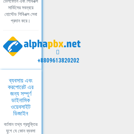
টেলিফোনি এবং পিবিএক্স
সার্ভিসের সবন্বয়ে
হোস্টেড পিবিএক্স সেবা
প্রদান করে।
+8809613820202
ব্যবসায় এবং
করপোরেট এর
জন্য সম্পূর্ণ
ডাইনামিক
ওয়েবসাইট
ডিজাইন
বর্তমান তথ্য প্রযুক্তির
যুগে যে কোন ব্যবসা