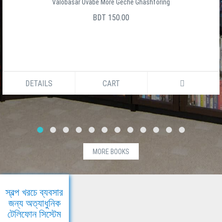
Valobasar Ovabe More Geche Ghashforing
BDT 150.00
DETAILS
CART
MORE BOOKS
স্বল্প খরচে ব্যবসার
জন্য অত্যাধুনিক
টেলিফোন সিস্টেম