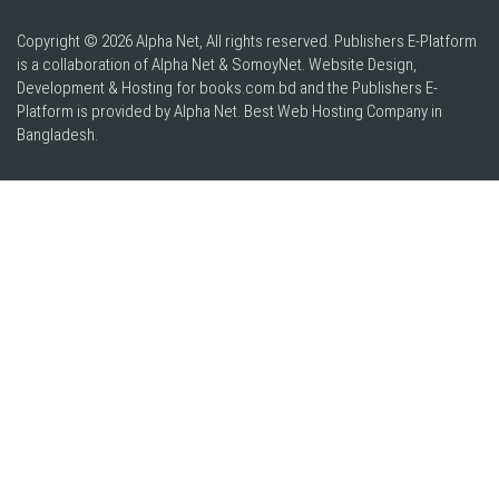
Copyright © 2026 Alpha Net, All rights reserved. Publishers E-Platform
is a collaboration of Alpha Net & SomoyNet.
Website Design
,
Development & Hosting for books.com.bd and the Publishers E-
Platform is provided by Alpha Net. Best
Web Hosting Company in
Bangladesh
.