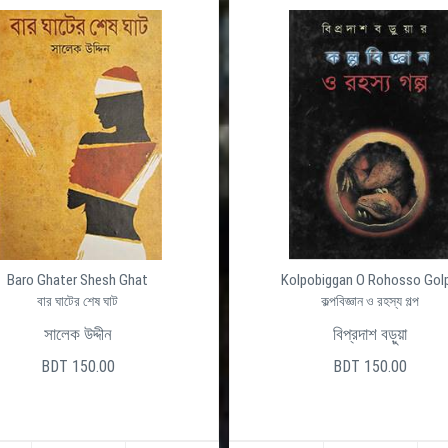
Baro Ghater Shesh Ghat
Kolpobiggan O Rohosso Gol
বার ঘাটের শেষ ঘাট
কল্পবিজ্ঞান ও রহস্য গল্প
সালেক উদ্দীন
বিপ্রদাশ বড়ুয়া
BDT 150.00
BDT 150.00