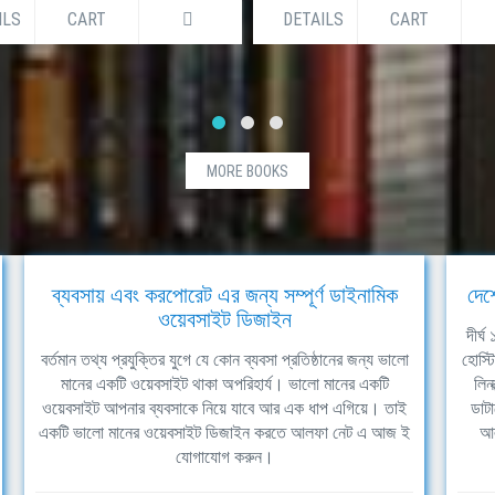
ILS
CART
DETAILS
CART
MORE BOOKS
ব্যবসায় এবং করপোরেট এর জন্য সম্পূর্ণ ডাইনামিক
দেশ
ওয়েবসাইট ডিজাইন
দীর্
বর্তমান তথ্য প্রযুক্তির যুগে যে কোন ব্যবসা প্রতিষ্ঠানের জন্য ভালো
হোস্ট
মানের একটি ওয়েবসাইট থাকা অপরিহার্য। ভালো মানের একটি
লিন
ওয়েবসাইট আপনার ব্যবসাকে নিয়ে যাবে আর এক ধাপ এগিয়ে। তাই
ডাটা
একটি ভালো মানের ওয়েবসাইট ডিজাইন করতে আলফা নেট এ আজ ই
আল
যোগাযোগ করুন।