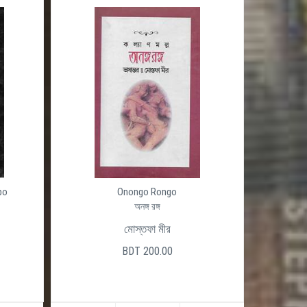
po
Onongo Rongo
অনঙ্গ রঙ্গ
মোস্তফা মীর
BDT 200.00