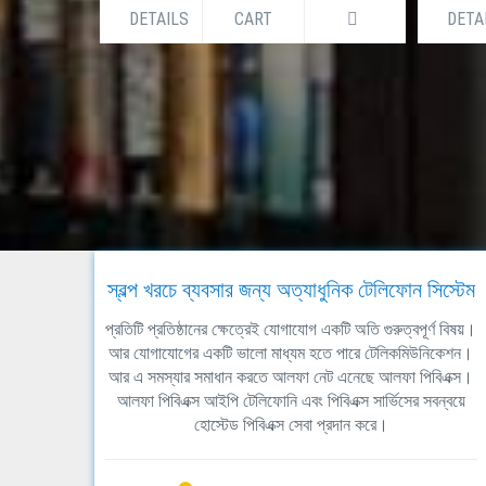
DETAILS
CART
DETA
স্বল্প খরচে ব্যবসার জন্য অত্যাধুনিক টেলিফোন সিস্টেম
প্রতিটি প্রতিষ্ঠানের ক্ষেত্রেই যোগাযোগ একটি অতি গুরুত্বপূর্ণ বিষয়।
আর যোগাযোগের একটি ভালো মাধ্যম হতে পারে টেলিকমিউনিকেশন।
আর এ সমস্যার সমাধান করতে আলফা নেট এনেছে আলফা পিবিএক্স।
আলফা পিবিএক্স আইপি টেলিফোনি এবং পিবিএক্স সার্ভিসের সবন্বয়ে
হোস্টেড পিবিএক্স সেবা প্রদান করে।