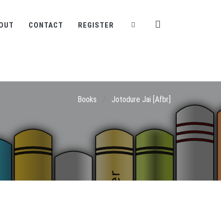
OUT
CONTACT
REGISTER
Books
/
Jotodure Jai [Afbr]