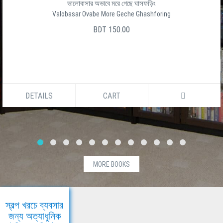
ভালোবাসার অভাবে মরে গেছে ঘাসফড়িং
Valobasar Ovabe More Geche Ghashforing
BDT 150.00
DETAILS
CART
MORE BOOKS
স্বল্প খরচে ব্যবসার
জন্য অত্যাধুনিক