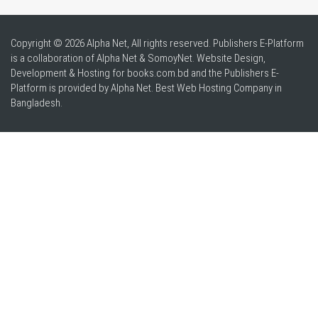
Copyright © 2026 Alpha Net, All rights reserved. Publishers E-Platform
is a collaboration of Alpha Net & SomoyNet.
Website Design
,
Development & Hosting for books.com.bd and the Publishers E-
Platform is provided by Alpha Net. Best
Web Hosting Company in
Bangladesh
.