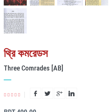
থ্রি কমরেডস
Three Comrades [AB]