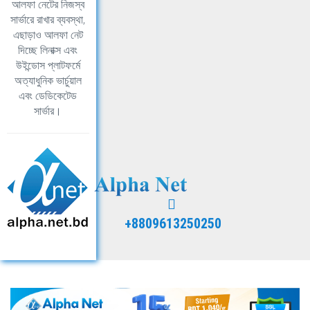
আলফা নেটের নিজস্ব
সার্ভারে রাখার ব্যবস্থা,
এছাড়াও আলফা নেট
দিচ্ছে লিনাক্স এবং
উইন্ডোস প্লাটফর্মে
অত্যাধুনিক ভার্চুয়াল
এবং ডেডিকেটেড
সার্ভার।
+8809613250250