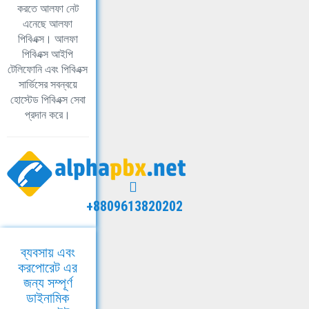
করতে আলফা নেট
এনেছে আলফা
পিবিএক্স। আলফা
পিবিএক্স আইপি
টেলিফোনি এবং পিবিএক্স
সার্ভিসের সবন্বয়ে
হোস্টেড পিবিএক্স সেবা
প্রদান করে।
+8809613820202
ব্যবসায় এবং
করপোরেট এর
জন্য সম্পূর্ণ
ডাইনামিক