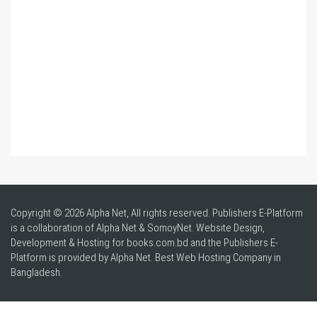
Copyright © 2026 Alpha Net, All rights reserved. Publishers E-Platform
is a collaboration of Alpha Net & SomoyNet.
Website Design
,
Development & Hosting for books.com.bd and the Publishers E-
Platform is provided by Alpha Net. Best
Web Hosting Company in
Bangladesh
.