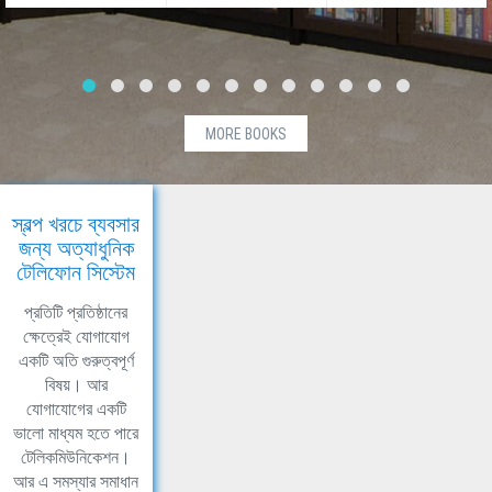
MORE BOOKS
স্বল্প খরচে ব্যবসার
জন্য অত্যাধুনিক
টেলিফোন সিস্টেম
প্রতিটি প্রতিষ্ঠানের
ক্ষেত্রেই যোগাযোগ
একটি অতি গুরুত্বপূর্ণ
বিষয়। আর
যোগাযোগের একটি
ভালো মাধ্যম হতে পারে
টেলিকমিউনিকেশন।
আর এ সমস্যার সমাধান