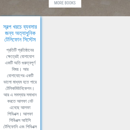
MORE BOOKS
স্বল্প খরচে ব্যবসার
জন্য অত্যাধুনিক
টেলিফোন সিস্টেম
প্রতিটি প্রতিষ্ঠানের
ক্ষেত্রেই যোগাযোগ
একটি অতি গুরুত্বপূর্ণ
বিষয়। আর
যোগাযোগের একটি
ভালো মাধ্যম হতে পারে
টেলিকমিউনিকেশন।
আর এ সমস্যার সমাধান
করতে আলফা নেট
এনেছে আলফা
পিবিএক্স। আলফা
পিবিএক্স আইপি
টেলিফোনি এবং পিবিএক্স