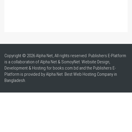
Copyright © 2026 Alpha Net, All rights reserved. Publishers E-Platform
is a collaboration of Alpha Net & SomoyNet.
Website Design
,
Development & Hosting for books.com.bd and the Publishers E-
Platform is provided by Alpha Net. Best
Web Hosting Company in
Bangladesh
.