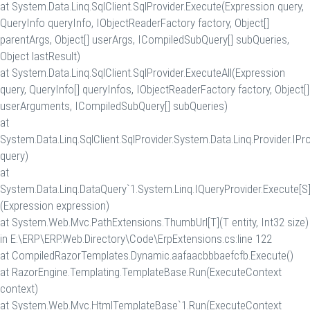
at System.Data.Linq.SqlClient.SqlProvider.Execute(Expression query,
QueryInfo queryInfo, IObjectReaderFactory factory, Object[]
parentArgs, Object[] userArgs, ICompiledSubQuery[] subQueries,
Object lastResult)
at System.Data.Linq.SqlClient.SqlProvider.ExecuteAll(Expression
query, QueryInfo[] queryInfos, IObjectReaderFactory factory, Object[]
userArguments, ICompiledSubQuery[] subQueries)
at
System.Data.Linq.SqlClient.SqlProvider.System.Data.Linq.Provider.IPr
query)
at
System.Data.Linq.DataQuery`1.System.Linq.IQueryProvider.Execute[S
(Expression expression)
at System.Web.Mvc.PathExtensions.ThumbUrl[T](T entity, Int32 size)
in E:\ERP\ERP.Web.Directory\Code\ErpExtensions.cs:line 122
at CompiledRazorTemplates.Dynamic.aafaacbbbaefcfb.Execute()
at RazorEngine.Templating.TemplateBase.Run(ExecuteContext
context)
at System.Web.Mvc.HtmlTemplateBase`1.Run(ExecuteContext