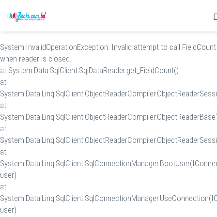
System.InvalidOperationException: Invalid attempt to call FieldCount
when reader is closed.
at System.Data.SqlClient.SqlDataReader.get_FieldCount()
at
System.Data.Linq.SqlClient.ObjectReaderCompiler.ObjectReaderSess
at
System.Data.Linq.SqlClient.ObjectReaderCompiler.ObjectReaderBase`
at
System.Data.Linq.SqlClient.ObjectReaderCompiler.ObjectReaderSessi
at
System.Data.Linq.SqlClient.SqlConnectionManager.BootUser(IConne
user)
at
System.Data.Linq.SqlClient.SqlConnectionManager.UseConnection(I
user)