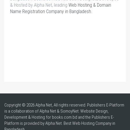
& Hosted by Alpha Net, leading
Web Hosting & Domain
Name Registration Company in Bangladesh
.
Copyright © 2026 Alpha Net, All rights reserved. Publishers E-Platform
is a collaboration of Alpha Net & SomoyNet.
Website Design
,
Development & Hosting for books.com.bd and the Publishers E-
Platform is provided by Alpha Net. Best
Web Hosting Company in
Bangladesh
.