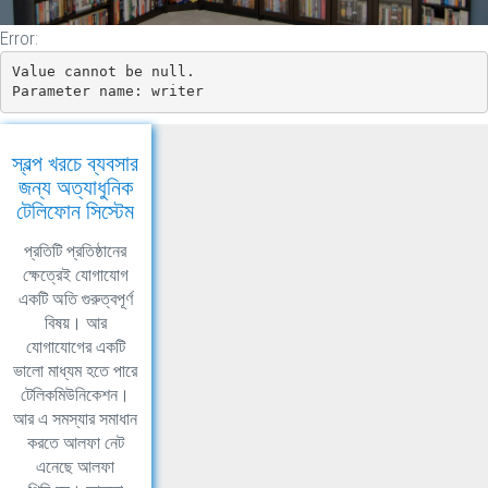
Error:
Value cannot be null.

Parameter name: writer
স্বল্প খরচে ব্যবসার
জন্য অত্যাধুনিক
টেলিফোন সিস্টেম
প্রতিটি প্রতিষ্ঠানের
ক্ষেত্রেই যোগাযোগ
একটি অতি গুরুত্বপূর্ণ
বিষয়। আর
যোগাযোগের একটি
ভালো মাধ্যম হতে পারে
টেলিকমিউনিকেশন।
আর এ সমস্যার সমাধান
করতে আলফা নেট
এনেছে আলফা