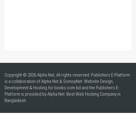
Copyright © 2026 Alpha Net, All rights reserved. Publishers E-Platform
is a collaboration of Alpha Net & SomoyNet.
Website Design
,
Development & Hosting for books.com.bd and the Publishers E-
Platform is provided by Alpha Net. Best
Web Hosting Company in
Bangladesh
.