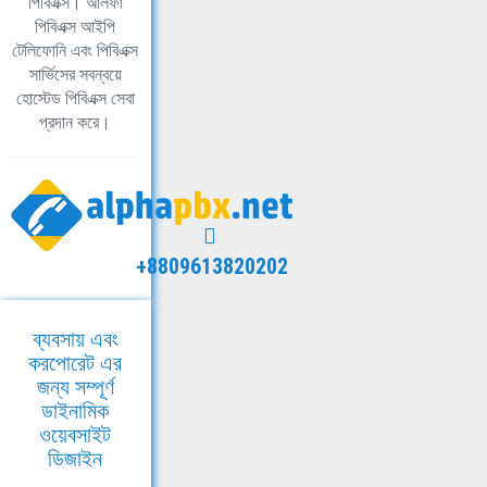
পিবিএক্স। আলফা
পিবিএক্স আইপি
টেলিফোনি এবং পিবিএক্স
সার্ভিসের সবন্বয়ে
হোস্টেড পিবিএক্স সেবা
প্রদান করে।
+8809613820202
ব্যবসায় এবং
করপোরেট এর
জন্য সম্পূর্ণ
ডাইনামিক
ওয়েবসাইট
ডিজাইন