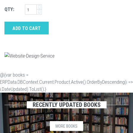
QTY:
ADD TO CART
@{var books =
ERP.Data.DBContext.Current.Product.Active().OrderByDescending(i =>
i.DateUpdated).ToList();}
RECENTLY UPDATED BOOKS
MORE BOOKS