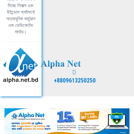
দিচ্ছে লিনাক্স এবং
উইন্ডোস প্লাটফর্মে
অত্যাধুনিক ভার্চুয়াল
এবং ডেডিকেটেড
সার্ভার।
+8809613250250