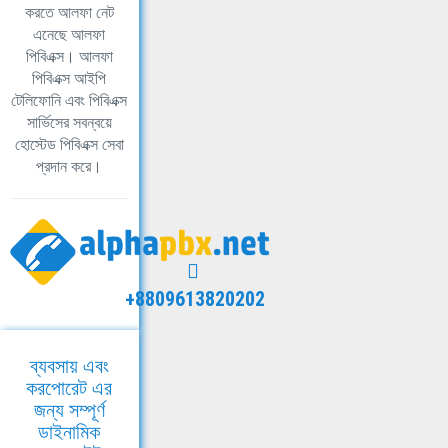
করতে আলফা নেট
এনেছে আলফা
পিবিএক্স। আলফা
পিবিএক্স আইপি
টেলিফোনি এবং পিবিএক্স
সার্ভিসের সবন্বয়ে
হোস্টেড পিবিএক্স সেবা
প্রদান করে।
+8809613820202
ব্যবসায় এবং
করপোরেট এর
জন্য সম্পূর্ণ
ডাইনামিক