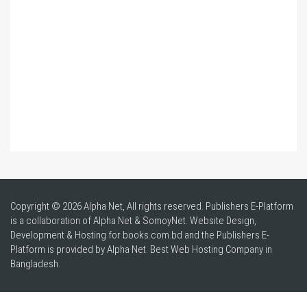
Copyright © 2026 Alpha Net, All rights reserved. Publishers E-Platform
is a collaboration of Alpha Net & SomoyNet.
Website Design
,
Development & Hosting for books.com.bd and the Publishers E-
Platform is provided by Alpha Net. Best
Web Hosting Company in
Bangladesh
.