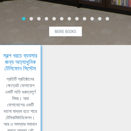
MORE BOOKS
স্বল্প খরচে ব্যবসার
জন্য অত্যাধুনিক
টেলিফোন সিস্টেম
প্রতিটি প্রতিষ্ঠানের
ক্ষেত্রেই যোগাযোগ
একটি অতি গুরুত্বপূর্ণ
বিষয়। আর
যোগাযোগের একটি
ভালো মাধ্যম হতে পারে
টেলিকমিউনিকেশন।
আর এ সমস্যার সমাধান
করতে আলফা নেট