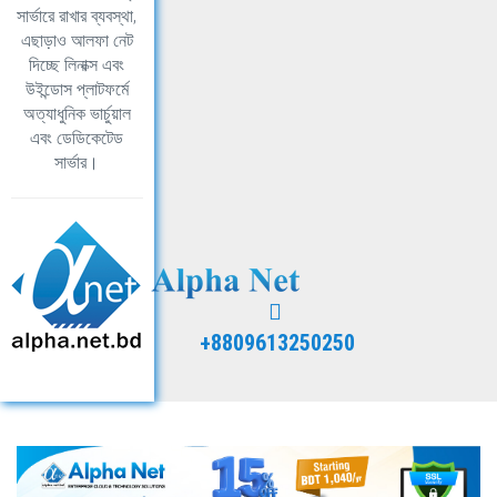
সার্ভারে রাখার ব্যবস্থা,
এছাড়াও আলফা নেট
দিচ্ছে লিনাক্স এবং
উইন্ডোস প্লাটফর্মে
অত্যাধুনিক ভার্চুয়াল
এবং ডেডিকেটেড
সার্ভার।
+8809613250250