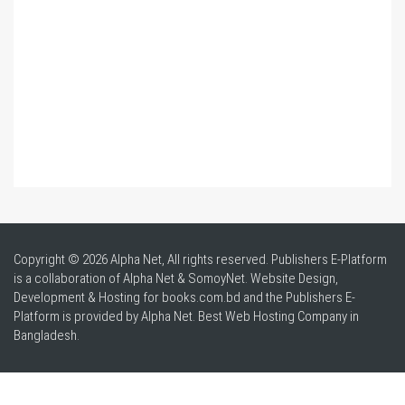
Copyright © 2026 Alpha Net, All rights reserved. Publishers E-Platform
is a collaboration of Alpha Net & SomoyNet.
Website Design
,
Development & Hosting for books.com.bd and the Publishers E-
Platform is provided by Alpha Net. Best
Web Hosting Company in
Bangladesh
.