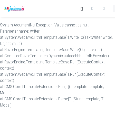
System.ArgumentNullException: Value cannot be null.
Parameter name: writer
at System.Web.Mvc.HtmlTemplateBase`1.WriteTo(TextWriter writer,
Object value)
at RazorEngine.Templating.TemplateBase.Write(Object value)
at CompiledRazorTemplates.Dynamic.aafaacbbbaefcfb.Execute()
at RazorEngine.Templating.TemplateBase.Run(ExecuteContext
context)
at System.Web.Mvc.HtmlTemplateBase`1.Run(ExecuteContext
context)
at CMS.Core.ITemplateExtensions.Run[T](ITemplate template, T
Model)
at CMS.Core.ITemplateExtensions.Parse[T](String template, T
Model)