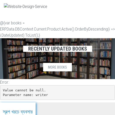
@{var books =
ERP.Data.DBContext.Current.Product.Active().OrderByDescending(i =>
i.DateUpdated).ToList();}
RECENTLY UPDATED BOOKS
MORE BOOKS
Error:
Value cannot be null.

Parameter name: writer
স্বল্প খরচে ব্যবসার