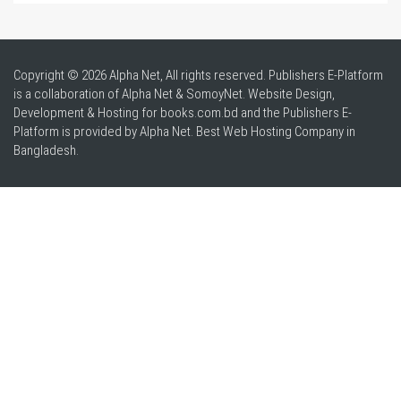
Copyright © 2026 Alpha Net, All rights reserved. Publishers E-Platform
is a collaboration of Alpha Net & SomoyNet.
Website Design
,
Development & Hosting for books.com.bd and the Publishers E-
Platform is provided by Alpha Net. Best
Web Hosting Company in
Bangladesh
.