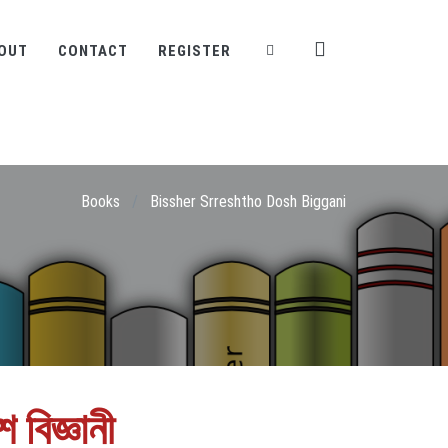
OUT
CONTACT
REGISTER
Books
/
Bissher Srreshtho Dosh Biggani
শ বিজ্ঞানী