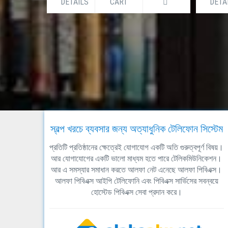
DETAILS
CART
DETA
স্বল্প খরচে ব্যবসার জন্য অত্যাধুনিক টেলিফোন সিস্টেম
প্রতিটি প্রতিষ্ঠানের ক্ষেত্রেই যোগাযোগ একটি অতি গুরুত্বপূর্ণ বিষয়।
আর যোগাযোগের একটি ভালো মাধ্যম হতে পারে টেলিকমিউনিকেশন।
আর এ সমস্যার সমাধান করতে আলফা নেট এনেছে আলফা পিবিএক্স।
আলফা পিবিএক্স আইপি টেলিফোনি এবং পিবিএক্স সার্ভিসের সবন্বয়ে
হোস্টেড পিবিএক্স সেবা প্রদান করে।