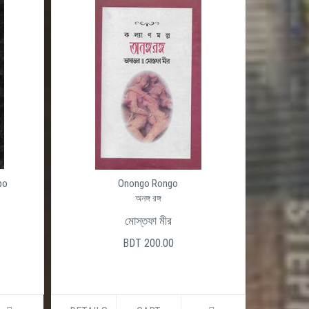
po
Onongo Rongo
অনঙ্গ রঙ্গ
মোস্তফা মীর
BDT 200.00