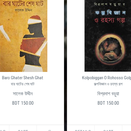
Baro Ghater Shesh Ghat
Kolpobiggan O Rohosso Gol
বার ঘাটের শেষ ঘাট
কল্পবিজ্ঞান ও রহস্য গল্প
সালেক উদ্দীন
বিপ্রদাশ বড়ুয়া
BDT 150.00
BDT 150.00