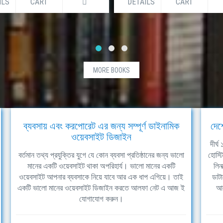
ILS
CART
DETAILS
CART
MORE BOOKS
ব্যবসায় এবং করপোরেট এর জন্য সম্পূর্ণ ডাইনামিক
দেশ
ওয়েবসাইট ডিজাইন
দীর্
বর্তমান তথ্য প্রযুক্তির যুগে যে কোন ব্যবসা প্রতিষ্ঠানের জন্য ভালো
হোস্ট
মানের একটি ওয়েবসাইট থাকা অপরিহার্য। ভালো মানের একটি
লিন
ওয়েবসাইট আপনার ব্যবসাকে নিয়ে যাবে আর এক ধাপ এগিয়ে। তাই
ডাটা
একটি ভালো মানের ওয়েবসাইট ডিজাইন করতে আলফা নেট এ আজ ই
আল
যোগাযোগ করুন।