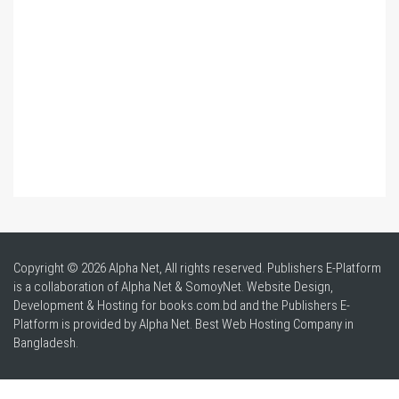
Copyright © 2026 Alpha Net, All rights reserved. Publishers E-Platform
is a collaboration of Alpha Net & SomoyNet.
Website Design
,
Development & Hosting for books.com.bd and the Publishers E-
Platform is provided by Alpha Net. Best
Web Hosting Company in
Bangladesh
.