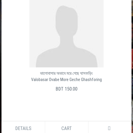
Baro Ghater Shesh Ghat
বার ঘাটের শেষ ঘাট
সালেক উদ্দীন
BDT 150.00
DETAILS
CART