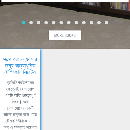
MORE BOOKS
স্বল্প খরচে ব্যবসার
জন্য অত্যাধুনিক
টেলিফোন সিস্টেম
প্রতিটি প্রতিষ্ঠানের
ক্ষেত্রেই যোগাযোগ
একটি অতি গুরুত্বপূর্ণ
বিষয়। আর
যোগাযোগের একটি
ভালো মাধ্যম হতে পারে
টেলিকমিউনিকেশন।
আর এ সমস্যার সমাধান