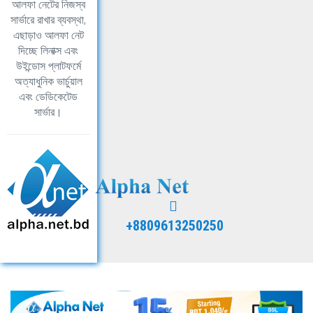
আলফা নেটের নিজস্ব
সার্ভারে রাখার ব্যবস্থা,
এছাড়াও আলফা নেট
দিচ্ছে লিনাক্স এবং
উইন্ডোস প্লাটফর্মে
অত্যাধুনিক ভার্চুয়াল
এবং ডেডিকেটেড
সার্ভার।
+8809613250250