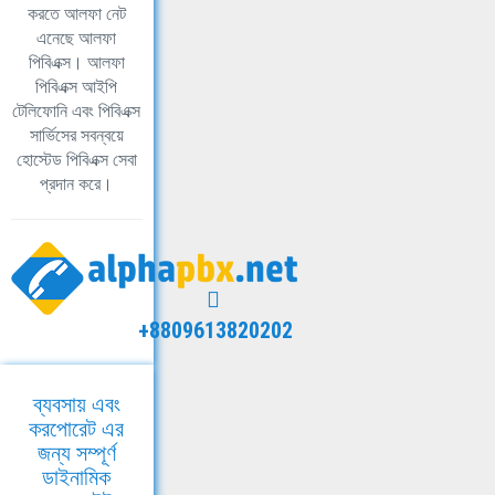
করতে আলফা নেট
এনেছে আলফা
পিবিএক্স। আলফা
পিবিএক্স আইপি
টেলিফোনি এবং পিবিএক্স
সার্ভিসের সবন্বয়ে
হোস্টেড পিবিএক্স সেবা
প্রদান করে।
+8809613820202
ব্যবসায় এবং
করপোরেট এর
জন্য সম্পূর্ণ
ডাইনামিক