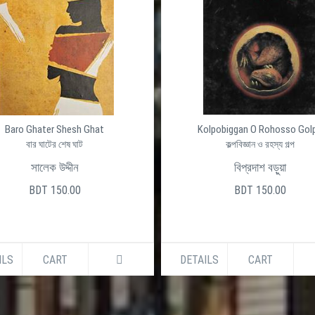
Baro Ghater Shesh Ghat
Kolpobiggan O Rohosso Gol
বার ঘাটের শেষ ঘাট
কল্পবিজ্ঞান ও রহস্য গল্প
সালেক উদ্দীন
বিপ্রদাশ বড়ুয়া
BDT 150.00
BDT 150.00
ILS
CART
DETAILS
CART