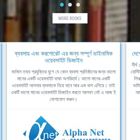
MORE BOOKS
ব্যবসায় এবং করপোরেট এর জন্য সম্পূর্ণ ডাইনামিক
দেশ
ওয়েবসাইট ডিজাইন
দীর্
বর্তমান তথ্য প্রযুক্তির যুগে যে কোন ব্যবসা প্রতিষ্ঠানের জন্য ভালো
হোস্ট
মানের একটি ওয়েবসাইট থাকা অপরিহার্য। ভালো মানের একটি
লিন
ওয়েবসাইট আপনার ব্যবসাকে নিয়ে যাবে আর এক ধাপ এগিয়ে। তাই
ডাটা
একটি ভালো মানের ওয়েবসাইট ডিজাইন করতে আলফা নেট এ আজ ই
আল
যোগাযোগ করুন।