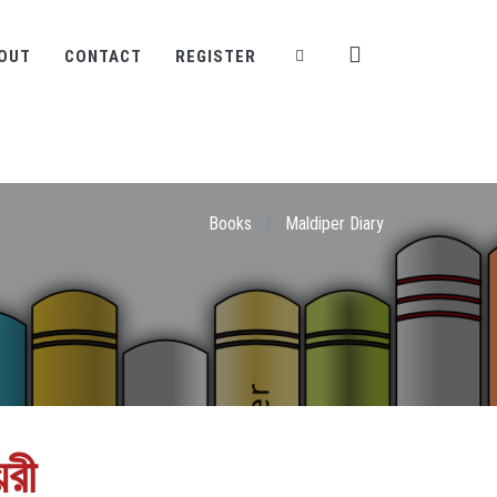
OUT
CONTACT
REGISTER
Books
/
Maldiper Diary
েরী