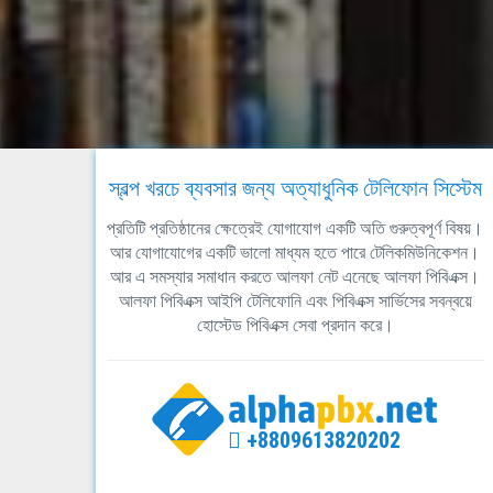
স্বল্প খরচে ব্যবসার জন্য অত্যাধুনিক টেলিফোন সিস্টেম
প্রতিটি প্রতিষ্ঠানের ক্ষেত্রেই যোগাযোগ একটি অতি গুরুত্বপূর্ণ বিষয়।
আর যোগাযোগের একটি ভালো মাধ্যম হতে পারে টেলিকমিউনিকেশন।
আর এ সমস্যার সমাধান করতে আলফা নেট এনেছে আলফা পিবিএক্স।
আলফা পিবিএক্স আইপি টেলিফোনি এবং পিবিএক্স সার্ভিসের সবন্বয়ে
হোস্টেড পিবিএক্স সেবা প্রদান করে।
+8809613820202