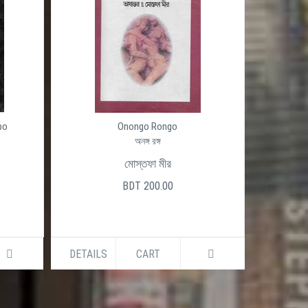
po
Onongo Rongo
অনঙ্গ রঙ্গ
মোস্তফা মীর
BDT 200.00
DETAILS
CART
DETAILS