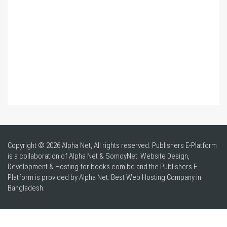
Copyright © 2026 Alpha Net, All rights reserved. Publishers E-Platform
is a collaboration of Alpha Net & SomoyNet.
Website Design
,
Development & Hosting for books.com.bd and the Publishers E-
Platform is provided by Alpha Net. Best
Web Hosting Company in
Bangladesh
.