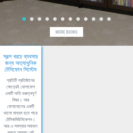
MORE BOOKS
স্বল্প খরচে ব্যবসার
জন্য অত্যাধুনিক
টেলিফোন সিস্টেম
প্রতিটি প্রতিষ্ঠানের
ক্ষেত্রেই যোগাযোগ
একটি অতি গুরুত্বপূর্ণ
বিষয়। আর
যোগাযোগের একটি
ভালো মাধ্যম হতে পারে
টেলিকমিউনিকেশন।
আর এ সমস্যার সমাধান
করতে আলফা নেট