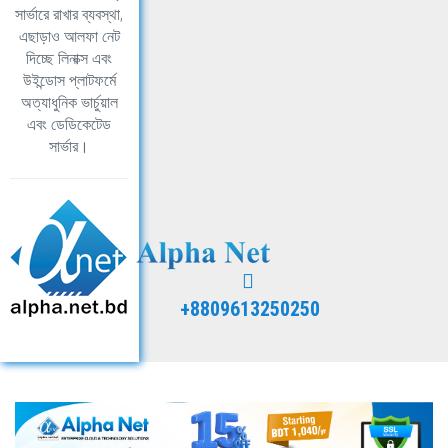
সার্ভারে রাখার ব্যবস্থা,
এছাড়াও আলফা নেট
দিচ্ছে লিনাক্স এবং
উইন্ডোস প্লাটফর্মে
অত্যাধুনিক ভার্চুয়াল
এবং ডেডিকেটেড
সার্ভার।
+8809613250250