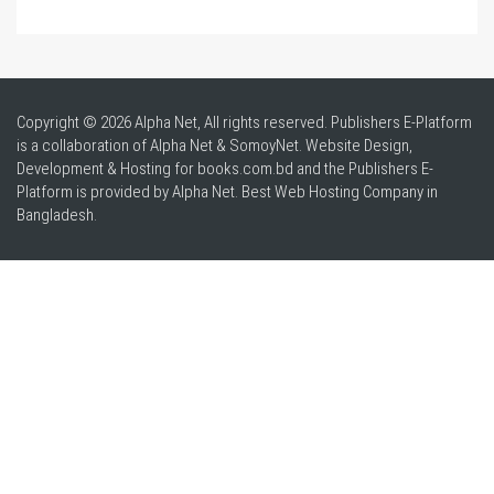
Copyright © 2026 Alpha Net, All rights reserved. Publishers E-Platform
is a collaboration of Alpha Net & SomoyNet.
Website Design
,
Development & Hosting for books.com.bd and the Publishers E-
Platform is provided by Alpha Net. Best
Web Hosting Company in
Bangladesh
.