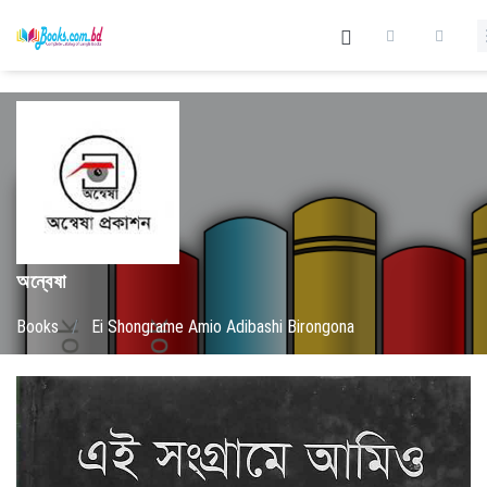
অন্বেষা
Books
/
Ei Shongrame Amio Adibashi Birongona