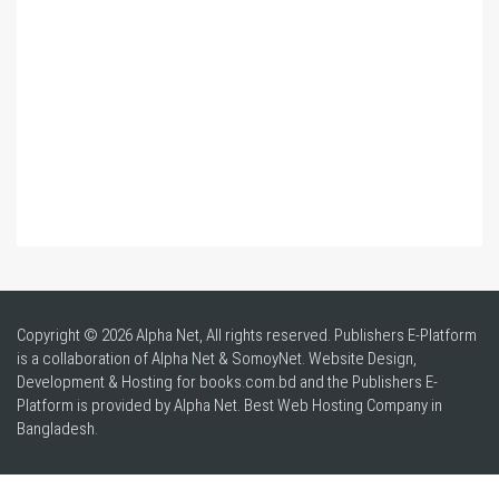
Copyright © 2026 Alpha Net, All rights reserved. Publishers E-Platform
is a collaboration of Alpha Net & SomoyNet.
Website Design
,
Development & Hosting for books.com.bd and the Publishers E-
Platform is provided by Alpha Net. Best
Web Hosting Company in
Bangladesh
.