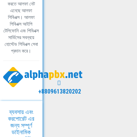
করতে আলফা নেট
এনেছে আলফা
পিবিএক্স। আলফা
পিবিএক্স আইপি
টেলিফোনি এবং পিবিএক্স
সার্ভিসের সবন্বয়ে
হোস্টেড পিবিএক্স সেবা
প্রদান করে।
+8809613820202
ব্যবসায় এবং
করপোরেট এর
জন্য সম্পূর্ণ
ডাইনামিক