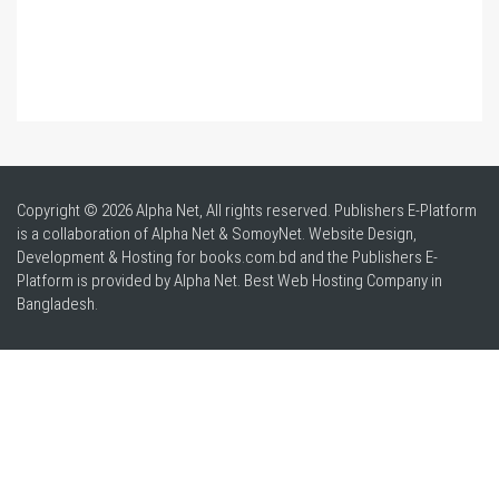
Copyright © 2026 Alpha Net, All rights reserved. Publishers E-Platform
is a collaboration of Alpha Net & SomoyNet.
Website Design
,
Development & Hosting for books.com.bd and the Publishers E-
Platform is provided by Alpha Net. Best
Web Hosting Company in
Bangladesh
.