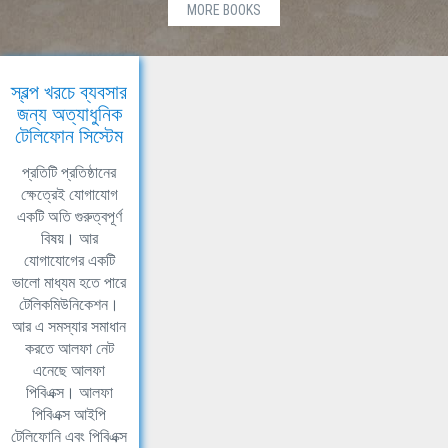
MORE BOOKS
স্বল্প খরচে ব্যবসার
জন্য অত্যাধুনিক
টেলিফোন সিস্টেম
প্রতিটি প্রতিষ্ঠানের
ক্ষেত্রেই যোগাযোগ
একটি অতি গুরুত্বপূর্ণ
বিষয়। আর
যোগাযোগের একটি
ভালো মাধ্যম হতে পারে
টেলিকমিউনিকেশন।
আর এ সমস্যার সমাধান
করতে আলফা নেট
এনেছে আলফা
পিবিএক্স। আলফা
পিবিএক্স আইপি
টেলিফোনি এবং পিবিএক্স