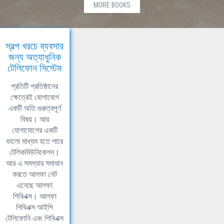
MORE BOOKS
স্বল্প খরচে ব্যবসার
জন্য অত্যাধুনিক
টেলিফোন সিস্টেম
প্রতিটি প্রতিষ্ঠানের
ক্ষেত্রেই যোগাযোগ
একটি অতি গুরুত্বপূর্ণ
বিষয়। আর
যোগাযোগের একটি
ভালো মাধ্যম হতে পারে
টেলিকমিউনিকেশন।
আর এ সমস্যার সমাধান
করতে আলফা নেট
এনেছে আলফা
পিবিএক্স। আলফা
পিবিএক্স আইপি
টেলিফোনি এবং পিবিএক্স