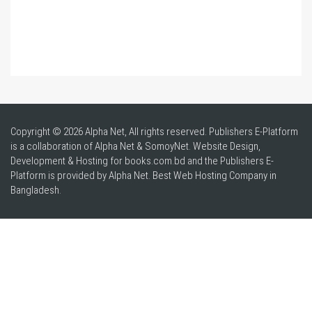
Copyright © 2026 Alpha Net, All rights reserved. Publishers E-Platform
is a collaboration of Alpha Net & SomoyNet.
Website Design
,
Development & Hosting for books.com.bd and the Publishers E-
Platform is provided by Alpha Net. Best
Web Hosting Company in
Bangladesh
.