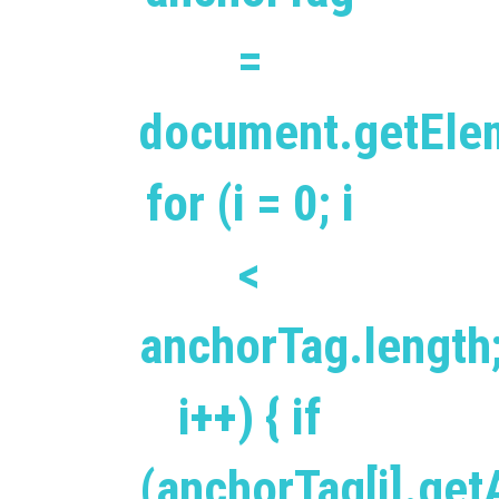
=
document.getEle
for (i = 0; i
<
anchorTag.length
i++) { if
(anchorTag[i].getA