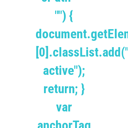
"") {
document.getEle
[0].classList.add(
active");
return; }
var
anchorTag