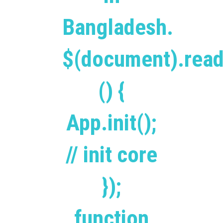
Bangladesh.
$(document).read
() {
App.init();
// init core
});
function