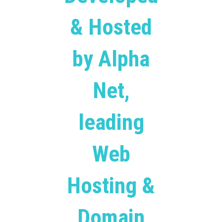
& Hosted
by Alpha
Net,
leading
Web
Hosting &
Domain