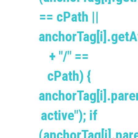
== cPath ||
anchorTag[i].getAt
+ "/" ==
cPath) {
anchorTag[i].pare
active"); if
(anchorTag[i].pa