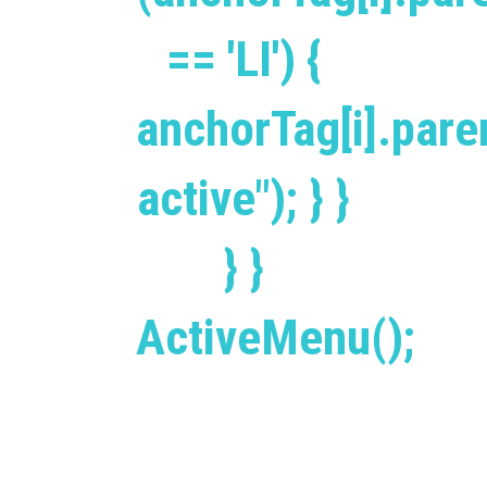
== 'LI') {
anchorTag[i].par
active"); } }
} }
ActiveMenu();