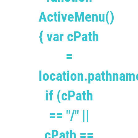
ActiveMenu()
{ var cPath
=
location.pathnam
if (cPath
== "/" ||
cPath ==