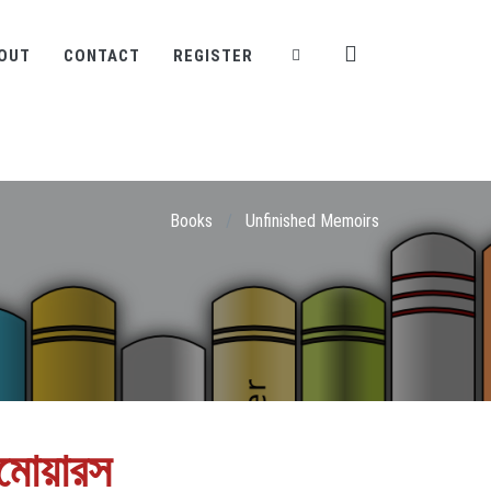
OUT
CONTACT
REGISTER
Books
/
Unfinished Memoirs
োয়ারস