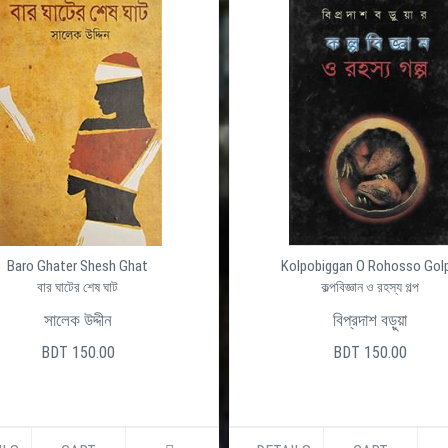
Baro Ghater Shesh Ghat
Kolpobiggan O Rohosso Gol
বার ঘাটের শেষ ঘাট
কল্পবিজ্ঞান ও রহস্য গল্প
সালেক উদ্দীন
বিপ্রদাশ বড়ুয়া
BDT 150.00
BDT 150.00