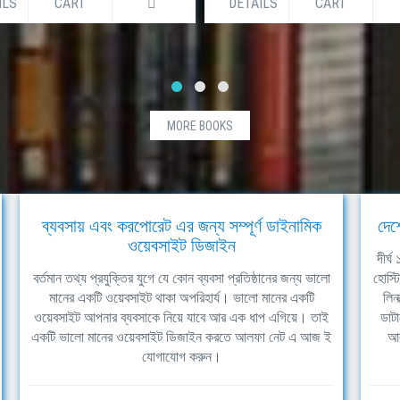
ILS
CART
DETAILS
CART
MORE BOOKS
ব্যবসায় এবং করপোরেট এর জন্য সম্পূর্ণ ডাইনামিক
দেশ
ওয়েবসাইট ডিজাইন
দীর্
বর্তমান তথ্য প্রযুক্তির যুগে যে কোন ব্যবসা প্রতিষ্ঠানের জন্য ভালো
হোস্ট
মানের একটি ওয়েবসাইট থাকা অপরিহার্য। ভালো মানের একটি
লিন
ওয়েবসাইট আপনার ব্যবসাকে নিয়ে যাবে আর এক ধাপ এগিয়ে। তাই
ডাটা
একটি ভালো মানের ওয়েবসাইট ডিজাইন করতে আলফা নেট এ আজ ই
আল
যোগাযোগ করুন।