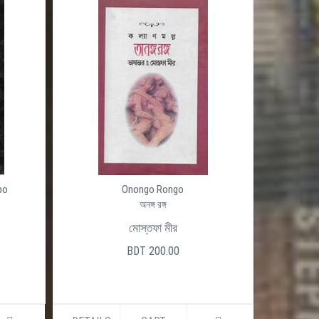
po
Onongo Rongo
অনঙ্গ রঙ্গ
মোস্তফা মীর
BDT 200.00