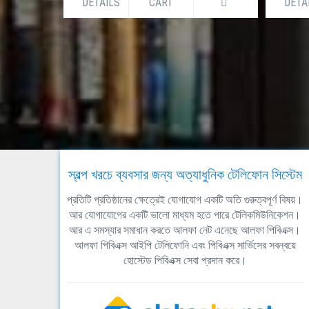
DETAILS
CART
DETA
স্বল্প খরচে ব্যবসার জন্য অত্যাধুনিক টেলিফোন সিস্টেম
প্রতিটি প্রতিষ্ঠানের ক্ষেত্রেই যোগাযোগ একটি অতি গুরুত্বপূর্ণ বিষয়।
আর যোগাযোগের একটি ভালো মাধ্যম হতে পারে টেলিকমিউনিকেশন।
আর এ সমস্যার সমাধান করতে আলফা নেট এনেছে আলফা পিবিএক্স।
আলফা পিবিএক্স আইপি টেলিফোনি এবং পিবিএক্স সার্ভিসের সবন্বয়ে
হোস্টেড পিবিএক্স সেবা প্রদান করে।