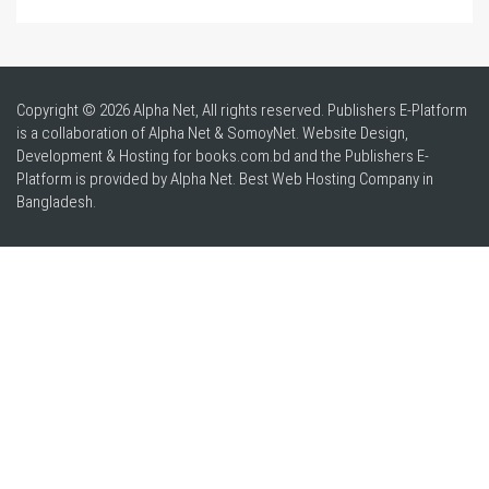
Copyright © 2026 Alpha Net, All rights reserved. Publishers E-Platform
is a collaboration of Alpha Net & SomoyNet.
Website Design
,
Development & Hosting for books.com.bd and the Publishers E-
Platform is provided by Alpha Net. Best
Web Hosting Company in
Bangladesh
.