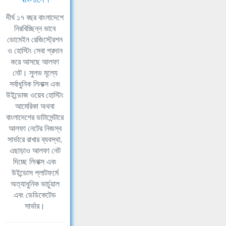
দীর্ঘ ১৭ বছর বাংলাদেশে
নিরবিচ্ছিন্ন ভাবে
ডোমেইন রেজিস্ট্রেশন
ও হোস্টিং সেবা প্রদান
করে আসছে আলফা
নেট। সুলভ মূল্যে
সর্বাধুনিক লিনাক্স এবং
উইন্ডোজ ওয়েব হোস্টিং
আমেরিকা অথবা
বাংলাদেশের ডাটাসেন্টারে
আলফা নেটের নিজস্ব
সার্ভারে রাখার ব্যবস্থা,
এছাড়াও আলফা নেট
দিচ্ছে লিনাক্স এবং
উইন্ডোস প্লাটফর্মে
অত্যাধুনিক ভার্চুয়াল
এবং ডেডিকেটেড
সার্ভার।