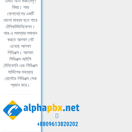
একটি অতি গুরুত্বপূর্ণ
বিষয়। আর
যোগাযোগের একটি
ভালো মাধ্যম হতে পারে
টেলিকমিউনিকেশন।
আর এ সমস্যার সমাধান
করতে আলফা নেট
এনেছে আলফা
পিবিএক্স। আলফা
পিবিএক্স আইপি
টেলিফোনি এবং পিবিএক্স
সার্ভিসের সবন্বয়ে
হোস্টেড পিবিএক্স সেবা
প্রদান করে।
+8809613820202