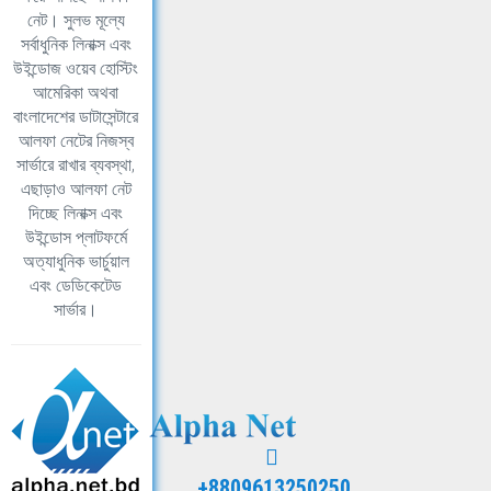
নেট। সুলভ মূল্যে
সর্বাধুনিক লিনাক্স এবং
উইন্ডোজ ওয়েব হোস্টিং
আমেরিকা অথবা
বাংলাদেশের ডাটাসেন্টারে
আলফা নেটের নিজস্ব
সার্ভারে রাখার ব্যবস্থা,
এছাড়াও আলফা নেট
দিচ্ছে লিনাক্স এবং
উইন্ডোস প্লাটফর্মে
অত্যাধুনিক ভার্চুয়াল
এবং ডেডিকেটেড
সার্ভার।
+8809613250250