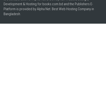
Development & Hosting for books.com.bd and the Publishers E-
Platform is provided by Alpha Net. Best
Web Hosting Company in
Bangladesh
.