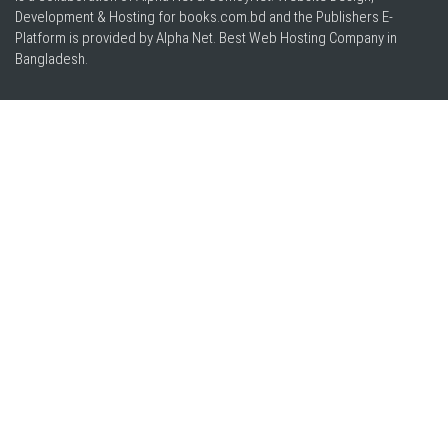
Development & Hosting for books.com.bd and the Publishers E-
Platform is provided by Alpha Net. Best
Web Hosting Company in
Bangladesh
.