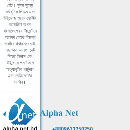
নেট। সুলভ মূল্যে
সর্বাধুনিক লিনাক্স এবং
উইন্ডোজ ওয়েব হোস্টিং
আমেরিকা অথবা
বাংলাদেশের ডাটাসেন্টারে
আলফা নেটের নিজস্ব
সার্ভারে রাখার ব্যবস্থা,
এছাড়াও আলফা নেট
দিচ্ছে লিনাক্স এবং
উইন্ডোস প্লাটফর্মে
অত্যাধুনিক ভার্চুয়াল
এবং ডেডিকেটেড
সার্ভার।
+8809613250250