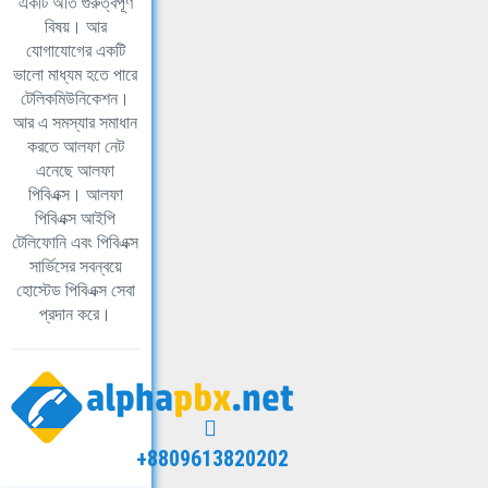
একটি অতি গুরুত্বপূর্ণ
বিষয়। আর
যোগাযোগের একটি
ভালো মাধ্যম হতে পারে
টেলিকমিউনিকেশন।
আর এ সমস্যার সমাধান
করতে আলফা নেট
এনেছে আলফা
পিবিএক্স। আলফা
পিবিএক্স আইপি
টেলিফোনি এবং পিবিএক্স
সার্ভিসের সবন্বয়ে
হোস্টেড পিবিএক্স সেবা
প্রদান করে।
+8809613820202