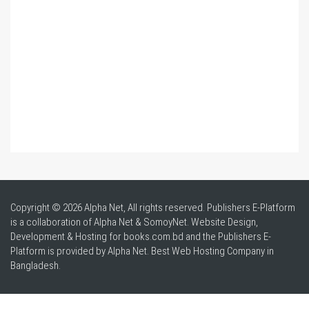
Copyright © 2026 Alpha Net, All rights reserved. Publishers E-Platform
is a collaboration of Alpha Net & SomoyNet.
Website Design
,
Development & Hosting for books.com.bd and the Publishers E-
Platform is provided by Alpha Net. Best
Web Hosting Company in
Bangladesh
.