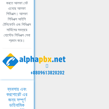
করতে আলফা নেট
এনেছে আলফা
পিবিএক্স। আলফা
পিবিএক্স আইপি
টেলিফোনি এবং পিবিএক্স
সার্ভিসের সবন্বয়ে
হোস্টেড পিবিএক্স সেবা
প্রদান করে।
+8809613820202
ব্যবসায় এবং
করপোরেট এর
জন্য সম্পূর্ণ
ডাইনামিক