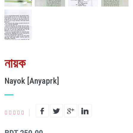
নায়ক
Nayok [Anyaprk]