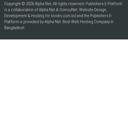
Copyright © 2026 Alpha Net, All rights reserved. Publishers E-Platform
is a collaboration of Alpha Net & SomoyNet.
Website Design
,
Development & Hosting for books.com.bd and the Publishers E-
Platform is provided by Alpha Net. Best
Web Hosting Company in
Bangladesh
.