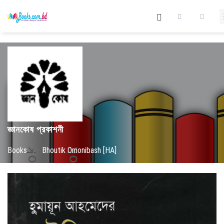
জ্ঞানকোষ প্রকাশনী
Books
/
Bhoutik Omonibash [HA]