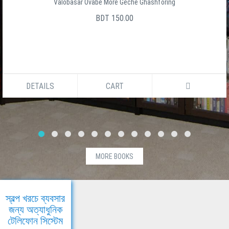
Valobasar Ovabe More Geche Ghashforing
BDT 150.00
DETAILS
CART
MORE BOOKS
স্বল্প খরচে ব্যবসার
জন্য অত্যাধুনিক
টেলিফোন সিস্টেম