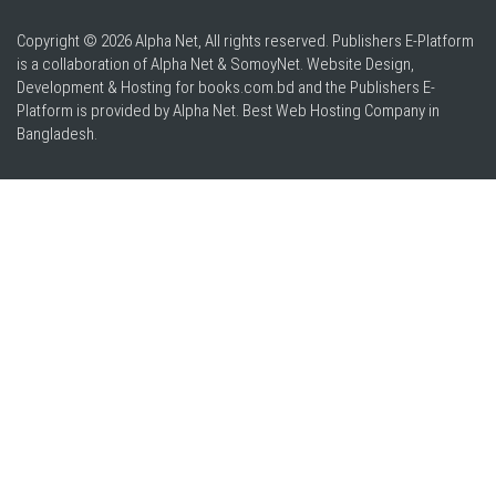
Copyright © 2026 Alpha Net, All rights reserved. Publishers E-Platform
is a collaboration of Alpha Net & SomoyNet.
Website Design
,
Development & Hosting for books.com.bd and the Publishers E-
Platform is provided by Alpha Net. Best
Web Hosting Company in
Bangladesh
.