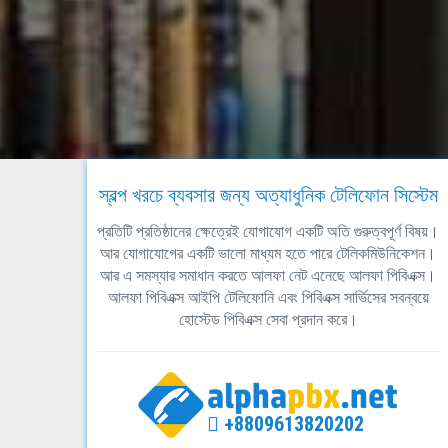
স্বল্প খরচে ব্যবসার জন্য অত্যাধুনিক টেলিফোন সিস্টেম
প্রতিটি প্রতিষ্ঠানের ক্ষেত্রেই যোগাযোগ একটি অতি গুরুত্বপূর্ণ বিষয়।
আর যোগাযোগের একটি ভালো মাধ্যম হতে পারে টেলিকমিউনিকেশন।
আর এ সমস্যার সমাধান করতে আলফা নেট এনেছে আলফা পিবিএক্স।
আলফা পিবিএক্স আইপি টেলিফোনি এবং পিবিএক্স সার্ভিসের সবন্বয়ে
হোস্টেড পিবিএক্স সেবা প্রদান করে।
+8809613820202