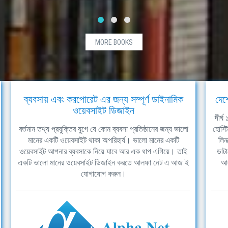
MORE BOOKS
ব্যবসায় এবং করপোরেট এর জন্য সম্পূর্ণ ডাইনামিক
দেশ
ওয়েবসাইট ডিজাইন
দীর্
বর্তমান তথ্য প্রযুক্তির যুগে যে কোন ব্যবসা প্রতিষ্ঠানের জন্য ভালো
হোস্ট
মানের একটি ওয়েবসাইট থাকা অপরিহার্য। ভালো মানের একটি
লিন
ওয়েবসাইট আপনার ব্যবসাকে নিয়ে যাবে আর এক ধাপ এগিয়ে। তাই
ডাটা
একটি ভালো মানের ওয়েবসাইট ডিজাইন করতে আলফা নেট এ আজ ই
আল
যোগাযোগ করুন।