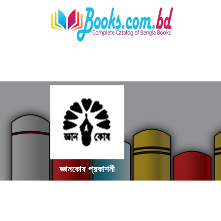
জ্ঞানকোষ প্রকাশনী