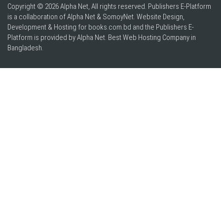
Copyright © 2026 Alpha Net, All rights reserved. Publishers E-Platform
is a collaboration of Alpha Net & SomoyNet.
Website Design
,
Development & Hosting for books.com.bd and the Publishers E-
Platform is provided by Alpha Net. Best
Web Hosting Company in
Bangladesh
.