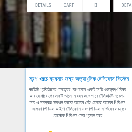
DETAILS
CART
DETA
স্বল্প খরচে ব্যবসার জন্য অত্যাধুনিক টেলিফোন সিস্টেম
প্রতিটি প্রতিষ্ঠানের ক্ষেত্রেই যোগাযোগ একটি অতি গুরুত্বপূর্ণ বিষয়।
আর যোগাযোগের একটি ভালো মাধ্যম হতে পারে টেলিকমিউনিকেশন।
আর এ সমস্যার সমাধান করতে আলফা নেট এনেছে আলফা পিবিএক্স।
আলফা পিবিএক্স আইপি টেলিফোনি এবং পিবিএক্স সার্ভিসের সবন্বয়ে
হোস্টেড পিবিএক্স সেবা প্রদান করে।