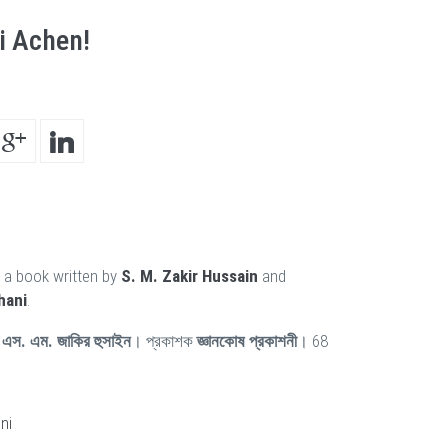
ii Achen!
 a book written by
S. M. Zakir Hussain
and
hani
.
ন
এস. এম. জাকির হুসাইন
। প্রকাশক
জ্ঞানকোষ প্রকাশনী
। 68
ni