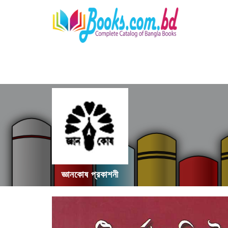
জ্ঞানকোষ প্রকাশনী