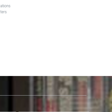
cations
ters