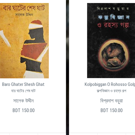
Baro Ghater Shesh Ghat
Kolpobiggan O Rohosso Gol
বার ঘাটের শেষ ঘাট
কল্পবিজ্ঞান ও রহস্য গল্প
সালেক উদ্দীন
বিপ্রদাশ বড়ুয়া
BDT 150.00
BDT 150.00