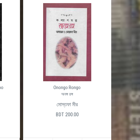
po
Onongo Rongo
অনঙ্গ রঙ্গ
মোস্তফা মীর
BDT 200.00