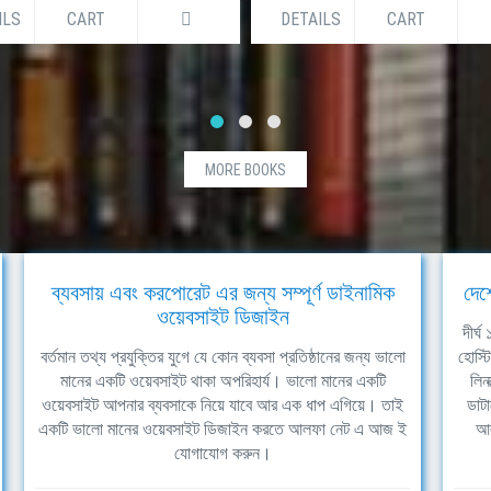
ILS
CART
DETAILS
CART
MORE BOOKS
ব্যবসায় এবং করপোরেট এর জন্য সম্পূর্ণ ডাইনামিক
দেশ
ওয়েবসাইট ডিজাইন
দীর্
বর্তমান তথ্য প্রযুক্তির যুগে যে কোন ব্যবসা প্রতিষ্ঠানের জন্য ভালো
হোস্ট
মানের একটি ওয়েবসাইট থাকা অপরিহার্য। ভালো মানের একটি
লিন
ওয়েবসাইট আপনার ব্যবসাকে নিয়ে যাবে আর এক ধাপ এগিয়ে। তাই
ডাটা
একটি ভালো মানের ওয়েবসাইট ডিজাইন করতে আলফা নেট এ আজ ই
আল
যোগাযোগ করুন।