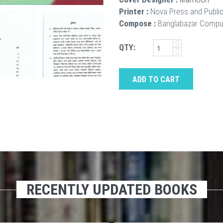
Printer :
Nova Press and Publi
Compose :
Banglabazar Compu
QTY:
ADD TO CART
RECENTLY UPDATED BOOKS