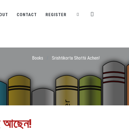
OUT
CONTACT
REGISTER
Books
/
Srishtikorta Shottii Achen!
যিই আছেন!