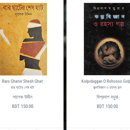
Baro Ghater Shesh Ghat
Kolpobiggan O Rohosso Gol
বার ঘাটের শেষ ঘাট
কল্পবিজ্ঞান ও রহস্য গল্প
সালেক উদ্দীন
বিপ্রদাশ বড়ুয়া
BDT 150.00
BDT 150.00