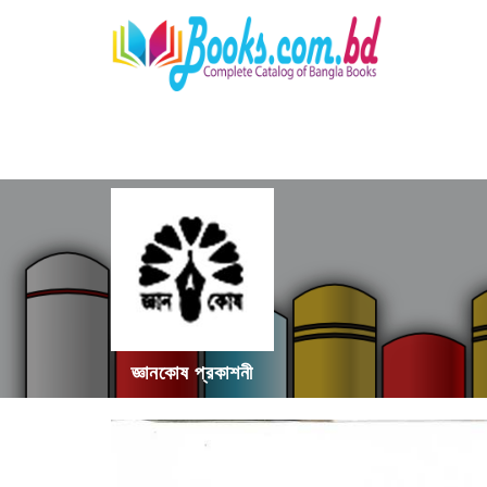
জ্ঞানকোষ প্রকাশনী