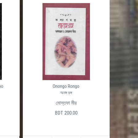
po
Onongo Rongo
অনঙ্গ রঙ্গ
মোস্তফা মীর
BDT 200.00