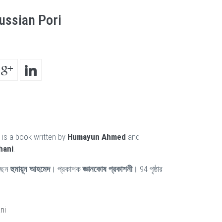
ussian Pori
is a book written by
Humayun Ahmed
and
hani
.
ছেন
হুমায়ূন আহমেদ
। প্রকাশক
জ্ঞানকোষ প্রকাশনী
। 94 পৃষ্ঠার
ni