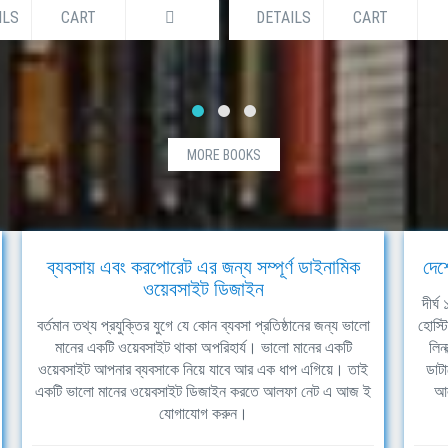
ILS
CART
DETAILS
CART
MORE BOOKS
ব্যবসায় এবং করপোরেট এর জন্য সম্পূর্ণ ডাইনামিক
দেশ
ওয়েবসাইট ডিজাইন
দীর্
বর্তমান তথ্য প্রযুক্তির যুগে যে কোন ব্যবসা প্রতিষ্ঠানের জন্য ভালো
হোস্ট
মানের একটি ওয়েবসাইট থাকা অপরিহার্য। ভালো মানের একটি
লিন
ওয়েবসাইট আপনার ব্যবসাকে নিয়ে যাবে আর এক ধাপ এগিয়ে। তাই
ডাটা
একটি ভালো মানের ওয়েবসাইট ডিজাইন করতে আলফা নেট এ আজ ই
আল
যোগাযোগ করুন।