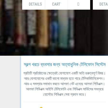
DETAILS
CART
DETA
স্বল্প খরচে ব্যবসার জন্য অত্যাধুনিক টেলিফোন সিস্টেম
প্রতিটি প্রতিষ্ঠানের ক্ষেত্রেই যোগাযোগ একটি অতি গুরুত্বপূর্ণ বিষয়।
আর যোগাযোগের একটি ভালো মাধ্যম হতে পারে টেলিকমিউনিকেশন।
আর এ সমস্যার সমাধান করতে আলফা নেট এনেছে আলফা পিবিএক্স।
আলফা পিবিএক্স আইপি টেলিফোনি এবং পিবিএক্স সার্ভিসের সবন্বয়ে
হোস্টেড পিবিএক্স সেবা প্রদান করে।