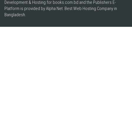
Development & Hosting for books.com.bd and the Publishers E-
Platform is provided by Alpha Net. Best
Web Hosting Company in
Bangladesh
.