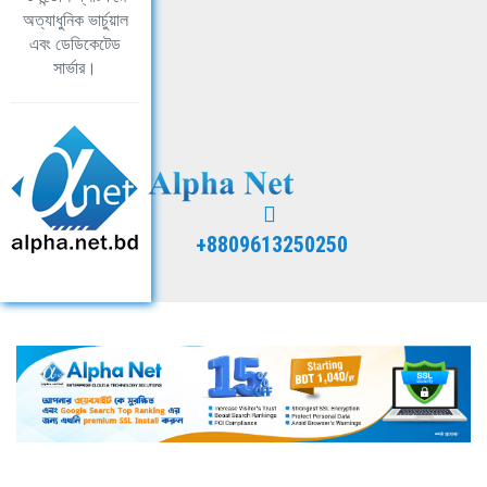
অত্যাধুনিক ভার্চুয়াল
এবং ডেডিকেটেড
সার্ভার।
+8809613250250