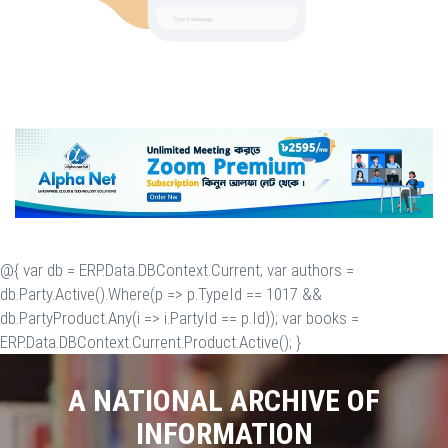
@{ var db = ERP.Data.DBContext.Current; var authors =
db.Party.Active().Where(p => p.TypeId == 1017 &&
db.PartyProduct.Any(i => i.PartyId == p.Id)); var books =
ERP.Data.DBContext.Current.Product.Active(); }
A NATIONAL ARCHIVE OF
INFORMATION