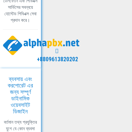
টেলিফোনি এবং পিবিএক্স
সার্ভিসের সবন্বয়ে
হোস্টেড পিবিএক্স সেবা
প্রদান করে।
+8809613820202
ব্যবসায় এবং
করপোরেট এর
জন্য সম্পূর্ণ
ডাইনামিক
ওয়েবসাইট
ডিজাইন
বর্তমান তথ্য প্রযুক্তির
যুগে যে কোন ব্যবসা