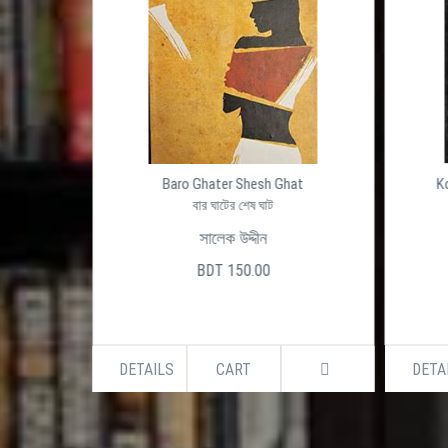
সফড়িং
Baro Ghater Shesh Ghat
K
hashforing
বার ঘাটের শেষ ঘাট
সালেক উদ্দীন
BDT 150.00
DETAILS
CART
DETA