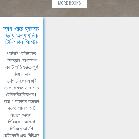
MORE BOOKS
স্বল্প খরচে ব্যবসার
জন্য অত্যাধুনিক
টেলিফোন সিস্টেম
প্রতিটি প্রতিষ্ঠানের
ক্ষেত্রেই যোগাযোগ
একটি অতি গুরুত্বপূর্ণ
বিষয়। আর
যোগাযোগের একটি
ভালো মাধ্যম হতে পারে
টেলিকমিউনিকেশন।
আর এ সমস্যার সমাধান
করতে আলফা নেট
এনেছে আলফা
পিবিএক্স। আলফা
পিবিএক্স আইপি
টেলিফোনি এবং পিবিএক্স