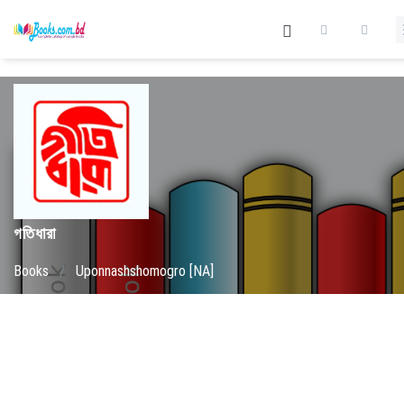
গতিধারা
Books
/
Uponnashshomogro [NA]