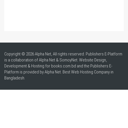
Copyright © 2026 Alpha Net, All rights reserved. Publishers E-Platform
is a collaboration of Alpha Net & SomoyNet.
Website Design
,
Development & Hosting for books.com.bd and the Publishers E-
Platform is provided by Alpha Net. Best
Web Hosting Company in
Bangladesh
.