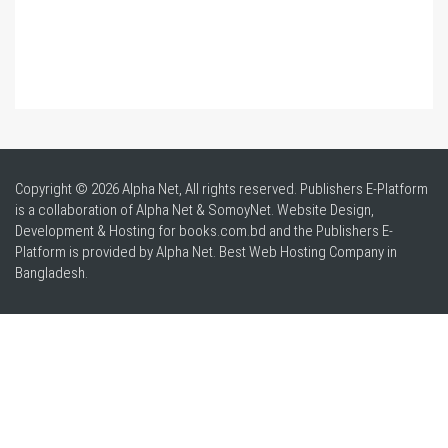
Copyright © 2026 Alpha Net, All rights reserved. Publishers E-Platform
is a collaboration of Alpha Net & SomoyNet.
Website Design
,
Development & Hosting for books.com.bd and the Publishers E-
Platform is provided by Alpha Net. Best
Web Hosting Company in
Bangladesh
.