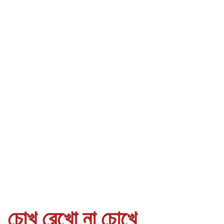
চোখ রেখো না চোখে