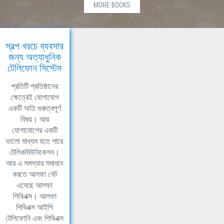
MORE BOOKS
স্বল্প খরচে ব্যবসার
জন্য অত্যাধুনিক
টেলিফোন সিস্টেম
প্রতিটি প্রতিষ্ঠানের
ক্ষেত্রেই যোগাযোগ
একটি অতি গুরুত্বপূর্ণ
বিষয়। আর
যোগাযোগের একটি
ভালো মাধ্যম হতে পারে
টেলিকমিউনিকেশন।
আর এ সমস্যার সমাধান
করতে আলফা নেট
এনেছে আলফা
পিবিএক্স। আলফা
পিবিএক্স আইপি
টেলিফোনি এবং পিবিএক্স