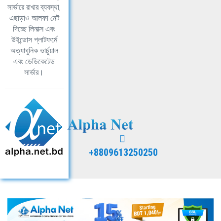
সার্ভারে রাখার ব্যবস্থা,
এছাড়াও আলফা নেট
দিচ্ছে লিনাক্স এবং
উইন্ডোস প্লাটফর্মে
অত্যাধুনিক ভার্চুয়াল
এবং ডেডিকেটেড
সার্ভার।
+8809613250250