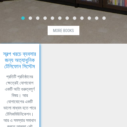
MORE BOOKS
স্বল্প খরচে ব্যবসার
জন্য অত্যাধুনিক
টেলিফোন সিস্টেম
প্রতিটি প্রতিষ্ঠানের
ক্ষেত্রেই যোগাযোগ
একটি অতি গুরুত্বপূর্ণ
বিষয়। আর
যোগাযোগের একটি
ভালো মাধ্যম হতে পারে
টেলিকমিউনিকেশন।
আর এ সমস্যার সমাধান
করতে আলফা নেট