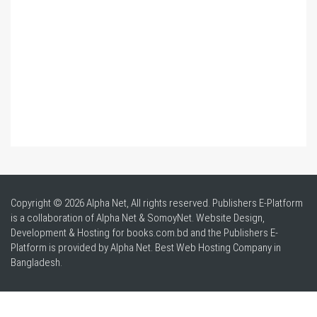
Copyright © 2026 Alpha Net, All rights reserved. Publishers E-Platform
is a collaboration of Alpha Net & SomoyNet.
Website Design
,
Development & Hosting for books.com.bd and the Publishers E-
Platform is provided by Alpha Net. Best
Web Hosting Company in
Bangladesh
.