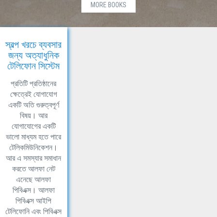
MORE BOOKS
স্বল্প খরচে ব্যবসার
জন্য অত্যাধুনিক
টেলিফোন সিস্টেম
প্রতিটি প্রতিষ্ঠানের
ক্ষেত্রেই যোগাযোগ
একটি অতি গুরুত্বপূর্ণ
বিষয়। আর
যোগাযোগের একটি
ভালো মাধ্যম হতে পারে
টেলিকমিউনিকেশন।
আর এ সমস্যার সমাধান
করতে আলফা নেট
এনেছে আলফা
পিবিএক্স। আলফা
পিবিএক্স আইপি
টেলিফোনি এবং পিবিএক্স