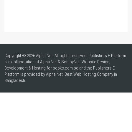
Copyright © 2026 Alpha Net, All rights reserved. Publishers E-Platform
is a collaboration of Alpha Net & SomoyNet.
Website Design
,
Development & Hosting for books.com.bd and the Publishers E-
Platform is provided by Alpha Net. Best
Web Hosting Company in
Bangladesh
.