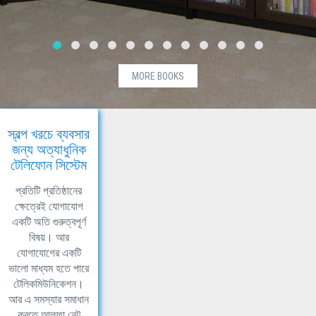
MORE BOOKS
স্বল্প খরচে ব্যবসার
জন্য অত্যাধুনিক
টেলিফোন সিস্টেম
প্রতিটি প্রতিষ্ঠানের
ক্ষেত্রেই যোগাযোগ
একটি অতি গুরুত্বপূর্ণ
বিষয়। আর
যোগাযোগের একটি
ভালো মাধ্যম হতে পারে
টেলিকমিউনিকেশন।
আর এ সমস্যার সমাধান
করতে আলফা নেট