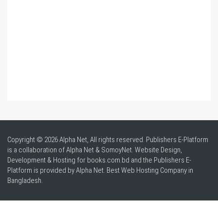
Copyright © 2026 Alpha Net, All rights reserved. Publishers E-Platform
is a collaboration of Alpha Net & SomoyNet.
Website Design
,
Development & Hosting for books.com.bd and the Publishers E-
Platform is provided by Alpha Net. Best
Web Hosting Company in
Bangladesh
.