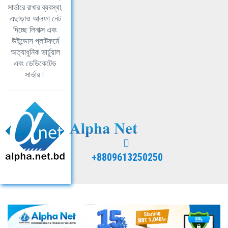
সার্ভারে রাখার ব্যবস্থা,
এছাড়াও আলফা নেট
দিচ্ছে লিনাক্স এবং
উইন্ডোস প্লাটফর্মে
অত্যাধুনিক ভার্চুয়াল
এবং ডেডিকেটেড
সার্ভার।
+8809613250250