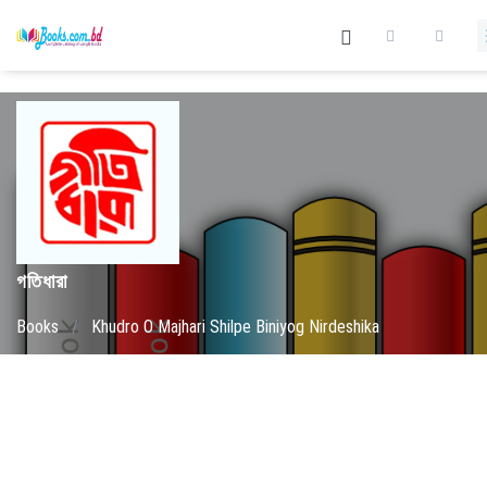
গতিধারা
Books
/
Khudro O Majhari Shilpe Biniyog Nirdeshika