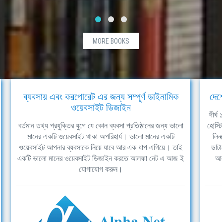
MORE BOOKS
ব্যবসায় এবং করপোরেট এর জন্য সম্পূর্ণ ডাইনামিক
দেশ
ওয়েবসাইট ডিজাইন
দীর্
বর্তমান তথ্য প্রযুক্তির যুগে যে কোন ব্যবসা প্রতিষ্ঠানের জন্য ভালো
হোস্ট
মানের একটি ওয়েবসাইট থাকা অপরিহার্য। ভালো মানের একটি
লিন
ওয়েবসাইট আপনার ব্যবসাকে নিয়ে যাবে আর এক ধাপ এগিয়ে। তাই
ডাটা
একটি ভালো মানের ওয়েবসাইট ডিজাইন করতে আলফা নেট এ আজ ই
আল
যোগাযোগ করুন।