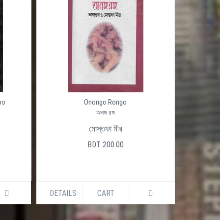
po
Onongo Rongo
অনঙ্গ রঙ্গ
মোস্তফা মীর
BDT 200.00
DETAILS
CART
DETAILS