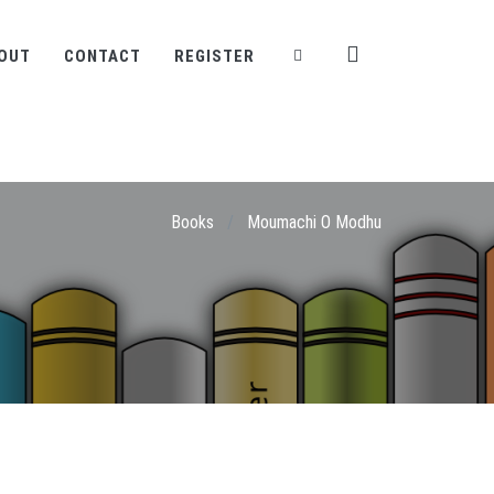
OUT
CONTACT
REGISTER
Books
/
Moumachi O Modhu