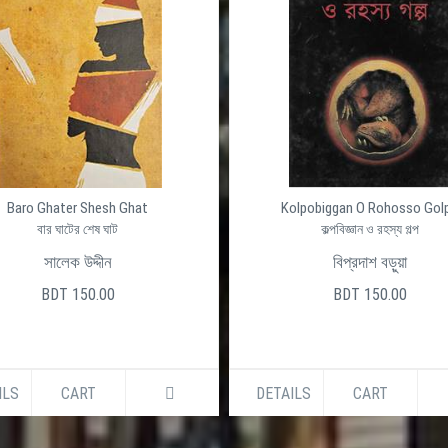
Baro Ghater Shesh Ghat
Kolpobiggan O Rohosso Gol
বার ঘাটের শেষ ঘাট
কল্পবিজ্ঞান ও রহস্য গল্প
সালেক উদ্দীন
বিপ্রদাশ বড়ুয়া
BDT 150.00
BDT 150.00
ILS
CART
DETAILS
CART