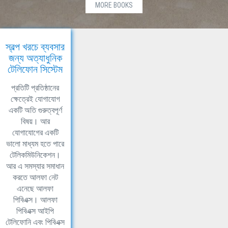
MORE BOOKS
স্বল্প খরচে ব্যবসার
জন্য অত্যাধুনিক
টেলিফোন সিস্টেম
প্রতিটি প্রতিষ্ঠানের
ক্ষেত্রেই যোগাযোগ
একটি অতি গুরুত্বপূর্ণ
বিষয়। আর
যোগাযোগের একটি
ভালো মাধ্যম হতে পারে
টেলিকমিউনিকেশন।
আর এ সমস্যার সমাধান
করতে আলফা নেট
এনেছে আলফা
পিবিএক্স। আলফা
পিবিএক্স আইপি
টেলিফোনি এবং পিবিএক্স