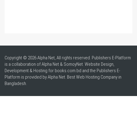
Copyright © 2026 Alpha Net, All rights reserved. Publishers E-Platform
is a collaboration of Alpha Net & SomoyNet.
Website Design
,
Development & Hosting for books.com.bd and the Publishers E-
Platform is provided by Alpha Net. Best
Web Hosting Company in
Bangladesh
.