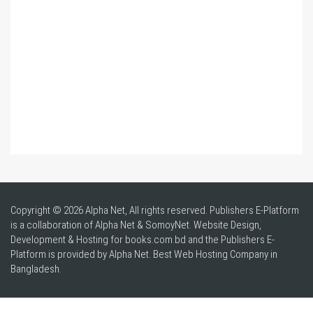
Copyright © 2026 Alpha Net, All rights reserved. Publishers E-Platform
is a collaboration of Alpha Net & SomoyNet.
Website Design
,
Development & Hosting for books.com.bd and the Publishers E-
Platform is provided by Alpha Net. Best
Web Hosting Company in
Bangladesh
.