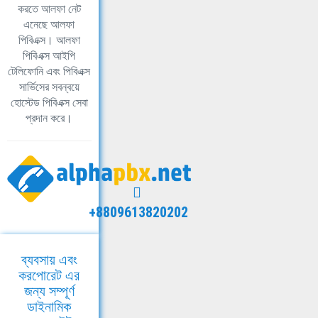
করতে আলফা নেট
এনেছে আলফা
পিবিএক্স। আলফা
পিবিএক্স আইপি
টেলিফোনি এবং পিবিএক্স
সার্ভিসের সবন্বয়ে
হোস্টেড পিবিএক্স সেবা
প্রদান করে।
+8809613820202
ব্যবসায় এবং
করপোরেট এর
জন্য সম্পূর্ণ
ডাইনামিক