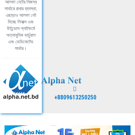
আলফা নেটের নিজস্ব
সার্ভারে রাখার ব্যবস্থা,
এছাড়াও আলফা নেট
দিচ্ছে লিনাক্স এবং
উইন্ডোস প্লাটফর্মে
অত্যাধুনিক ভার্চুয়াল
এবং ডেডিকেটেড
সার্ভার।
+8809613250250