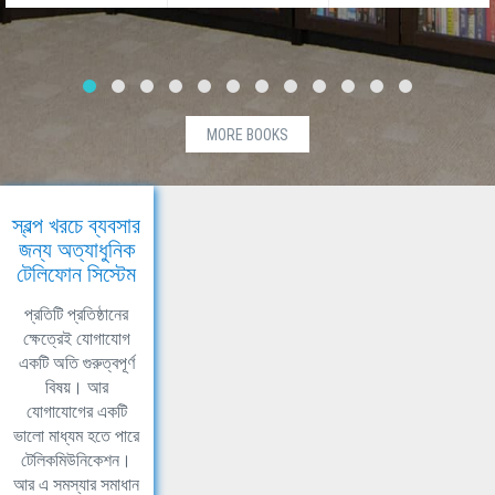
MORE BOOKS
স্বল্প খরচে ব্যবসার
জন্য অত্যাধুনিক
টেলিফোন সিস্টেম
প্রতিটি প্রতিষ্ঠানের
ক্ষেত্রেই যোগাযোগ
একটি অতি গুরুত্বপূর্ণ
বিষয়। আর
যোগাযোগের একটি
ভালো মাধ্যম হতে পারে
টেলিকমিউনিকেশন।
আর এ সমস্যার সমাধান