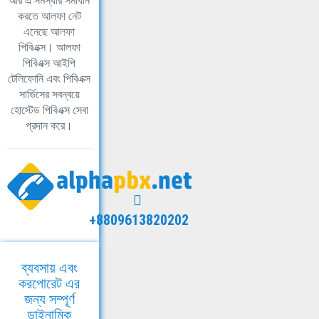
আর এ সমস্যার সমাধান
করতে আলফা নেট
এনেছে আলফা
পিবিএক্স। আলফা
পিবিএক্স আইপি
টেলিফোনি এবং পিবিএক্স
সার্ভিসের সবন্বয়ে
হোস্টেড পিবিএক্স সেবা
প্রদান করে।
+8809613820202
ব্যবসায় এবং
করপোরেট এর
জন্য সম্পূর্ণ
ডাইনামিক