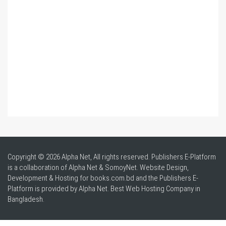
Copyright © 2026 Alpha Net, All rights reserved. Publishers E-Platform
is a collaboration of Alpha Net & SomoyNet.
Website Design
,
Development & Hosting for books.com.bd and the Publishers E-
Platform is provided by Alpha Net. Best
Web Hosting Company in
Bangladesh
.