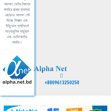
আলফা নেটের নিজস্ব
সার্ভারে রাখার ব্যবস্থা,
এছাড়াও আলফা নেট
দিচ্ছে লিনাক্স এবং
উইন্ডোস প্লাটফর্মে
অত্যাধুনিক ভার্চুয়াল
এবং ডেডিকেটেড
সার্ভার।
+8809613250250