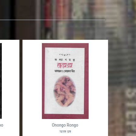
po
Onongo Rongo
অনঙ্গ রঙ্গ