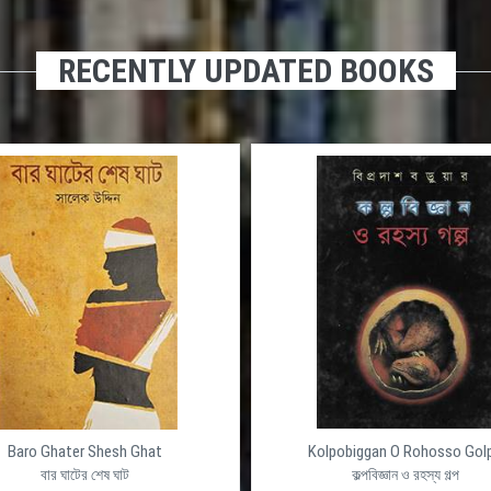
RECENTLY UPDATED BOOKS
Baro Ghater Shesh Ghat
Kolpobiggan O Rohosso Gol
বার ঘাটের শেষ ঘাট
কল্পবিজ্ঞান ও রহস্য গল্প