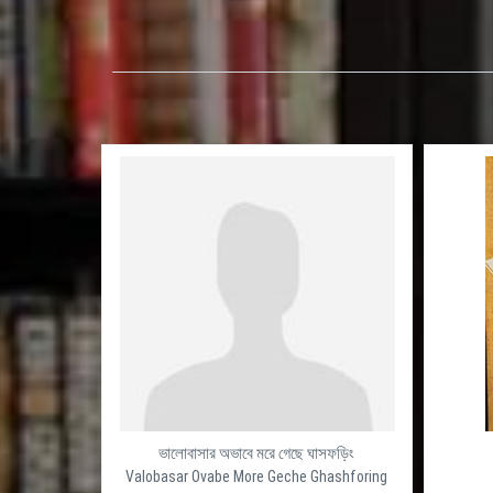
ভালোবাসার অভাবে মরে গেছে ঘাসফড়িং
Valobasar Ovabe More Geche Ghashforing