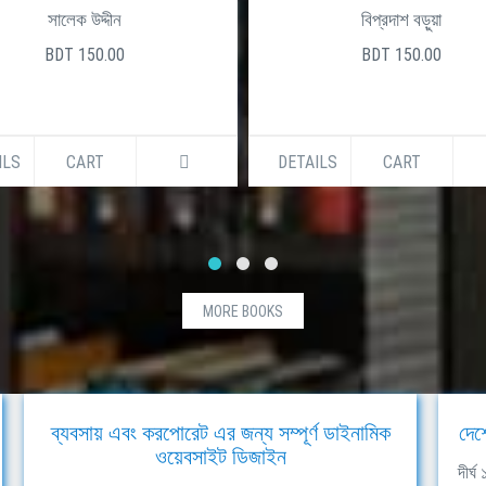
সালেক উদ্দীন
বিপ্রদাশ বড়ুয়া
BDT 150.00
BDT 150.00
ILS
CART
DETAILS
CART
MORE BOOKS
ব্যবসায় এবং করপোরেট এর জন্য সম্পূর্ণ ডাইনামিক
দেশ
ওয়েবসাইট ডিজাইন
দীর্