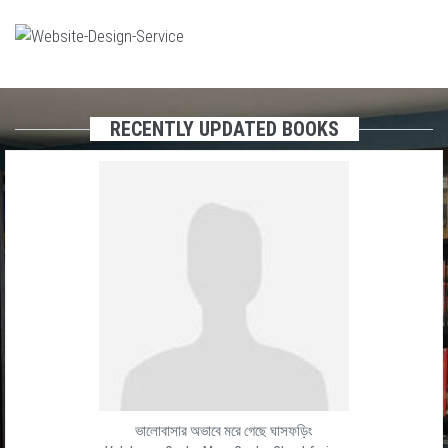
RECENTLY UPDATED BOOKS
ভালোবাসার অভাবে মরে গেছে ঘাসফড়িং