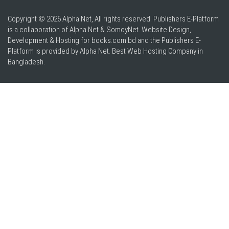
Copyright © 2026 Alpha Net, All rights reserved. Publishers E-Platform
is a collaboration of Alpha Net & SomoyNet.
Website Design
,
Development & Hosting for books.com.bd and the Publishers E-
Platform is provided by Alpha Net. Best
Web Hosting Company in
Bangladesh
.