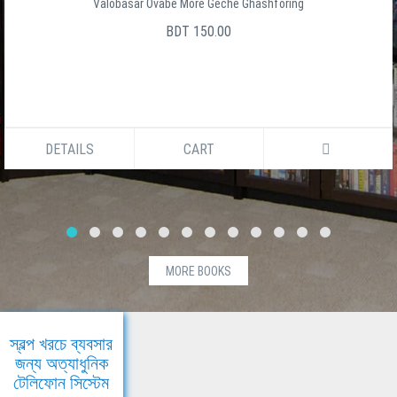
Valobasar Ovabe More Geche Ghashforing
BDT 150.00
DETAILS
CART
MORE BOOKS
স্বল্প খরচে ব্যবসার
জন্য অত্যাধুনিক
টেলিফোন সিস্টেম