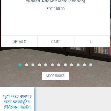
Valobasar Ovabe More Geche Ghashforing
BDT 150.00
DETAILS
CART
MORE BOOKS
স্বল্প খরচে ব্যবসার
জন্য অত্যাধুনিক
টেলিফোন সিস্টেম