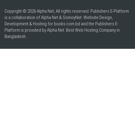
Copyright © 2026 Alpha Net, All rights reserved. Publishers E-Platform
is a collaboration of Alpha Net & SomoyNet.
Website Design
,
Development & Hosting for books.com.bd and the Publishers E-
Platform is provided by Alpha Net. Best
Web Hosting Company in
Bangladesh
.