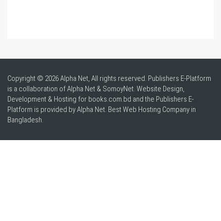
Copyright © 2026 Alpha Net, All rights reserved. Publishers E-Platform
is a collaboration of Alpha Net & SomoyNet.
Website Design
,
Development & Hosting for books.com.bd and the Publishers E-
Platform is provided by Alpha Net. Best
Web Hosting Company in
Bangladesh
.