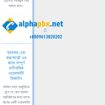
হোস্টেড পিবিএক্স সেবা
প্রদান করে।
+8809613820202
ব্যবসায় এবং
করপোরেট এর
জন্য সম্পূর্ণ
ডাইনামিক
ওয়েবসাইট
ডিজাইন
বর্তমান তথ্য প্রযুক্তির
যুগে যে কোন ব্যবসা
প্রতিষ্ঠানের জন্য ভালো
মানের একটি ওয়েবসাইট