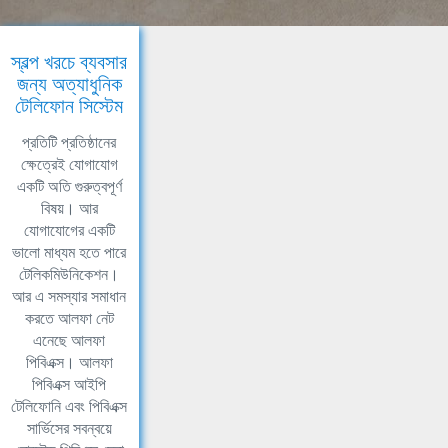
স্বল্প খরচে ব্যবসার
জন্য অত্যাধুনিক
টেলিফোন সিস্টেম
প্রতিটি প্রতিষ্ঠানের
ক্ষেত্রেই যোগাযোগ
একটি অতি গুরুত্বপূর্ণ
বিষয়। আর
যোগাযোগের একটি
ভালো মাধ্যম হতে পারে
টেলিকমিউনিকেশন।
আর এ সমস্যার সমাধান
করতে আলফা নেট
এনেছে আলফা
পিবিএক্স। আলফা
পিবিএক্স আইপি
টেলিফোনি এবং পিবিএক্স
সার্ভিসের সবন্বয়ে