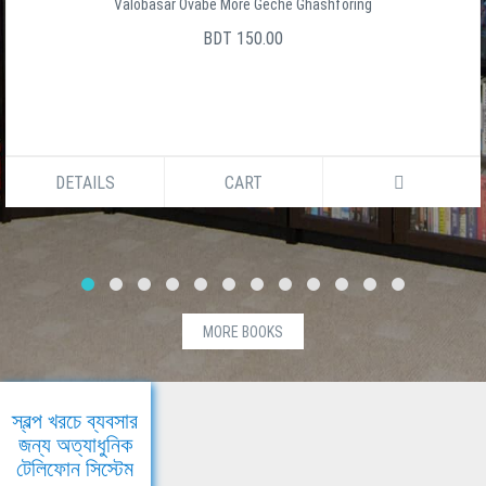
Valobasar Ovabe More Geche Ghashforing
BDT 150.00
DETAILS
CART
MORE BOOKS
স্বল্প খরচে ব্যবসার
জন্য অত্যাধুনিক
টেলিফোন সিস্টেম