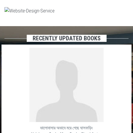
RECENTLY UPDATED BOOKS
ভালোবাসার অভাবে মরে গেছে ঘাসফড়িং